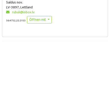
Saldus nov.
LV-3897, Lettland
rubuli@inbox.lv
Öffnen mit
56.4752,22.2153