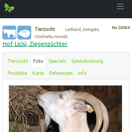
No
20064
Tierzucht
Lettland, Zemgale,
Ozolnieku novads
Hof Licisi, Ziegenzüchter
Tierzucht
Foto
Specials
Spezialisierung
Produkte
Karte
Referenzen
Info