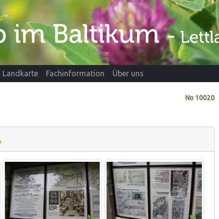
Landkarte
Fachinformation
Über uns
No
10020
o