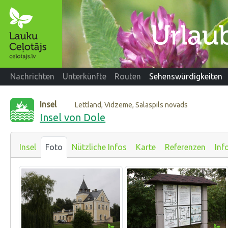
Nachrichten
Unterkünfte
Routen
Sehenswürdigkeiten
Insel
Lettland, Vidzeme, Salaspils novads
Insel von Dole
Insel
Foto
Nützliche Infos
Karte
Referenzen
Inf