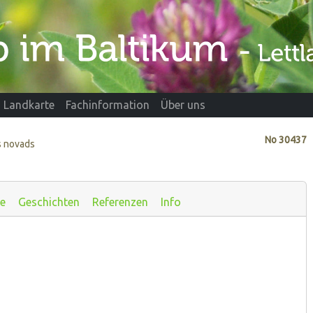
Landkarte
Fachinformation
Über uns
No
30437
s novads
te
Geschichten
Referenzen
Info