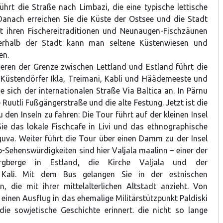
ührt die Straße nach Limbazi, die eine typische lettische
 Danach erreichen Sie die Küste der Ostsee und die Stadt
it ihren Fischereitraditionen und Neunaugen-Fischzäunen
ßerhalb der Stadt kann man seltene Küstenwiesen und
en.
ren der Grenze zwischen Lettland und Estland führt die
 Küstendörfer Ikla, Treimani, Kabli und Häädemeeste und
e sich der internationalen Straße Via Baltica an. In Pärnu
e Ruutli Fußgängerstraße und die alte Festung. Jetzt ist die
den Inseln zu fahren: Die Tour führt auf der kleinen Insel
e das lokale Fischcafe in Livi und das ethnographische
guva. Weiter führt die Tour über einen Damm zu der Insel
-Sehenswürdigkeiten sind hier Valjala maalinn – einer der
Burgberge in Estland, die Kirche Valjala und der
r Kali. Mit dem Bus gelangen Sie in der estnischen
n, die mit ihrer mittelalterlichen Altstadt anzieht. Von
 einen Ausflug in das ehemalige Militärstützpunkt Paldiski
ie sowjetische Geschichte erinnert. die nicht so lange