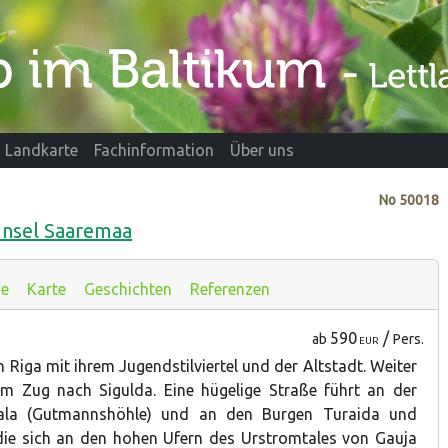
Landkarte
Fachinformation
Über uns
No
50018
 Insel Saaremaa
se
Karte
Geschichten
Referenzen
590
/
ab
Pers.
EUR
n Riga mit ihrem Jugendstilviertel und der Altstadt. Weiter
em Zug nach Sigulda. Eine hügelige Straße führt an der
la (Gutmannshöhle) und an den Burgen Turaida und
die sich an den hohen Ufern des Urstromtales von Gauja