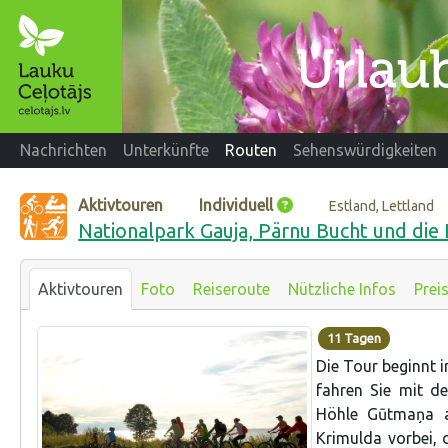
Nachrichten
Unterkünfte
Routen
Sehenswürdigkeiten
Aktivtouren
Individuell
Estland, Lettland
Nationalpark Gauja, Pärnu Bucht und die
Aktivtouren
Foto
Reiseroute
Nützliche Infos
Prei
11 Tagen
Die Tour beginnt i
fahren Sie mit d
Höhle Gūtmaņa a
Krimulda vorbei, 