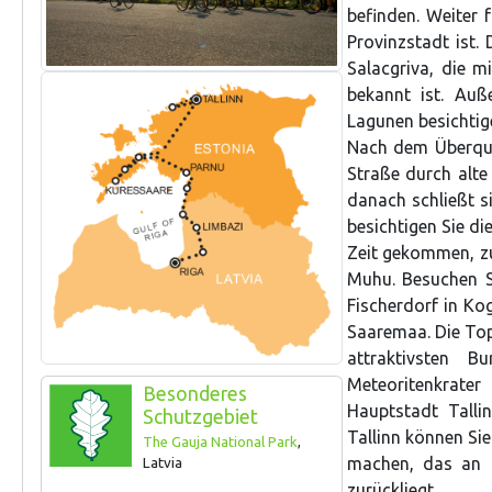
befinden. Weiter f
Provinzstadt ist.
Salacgriva, die m
bekannt ist. Au
Lagunen besichtig
Nach dem Überque
Straße durch alte
danach schließt si
besichtigen Sie di
Zeit gekommen, zu 
Muhu. Besuchen Si
Fischerdorf in Ko
Saaremaa. Die Top
attraktivsten 
Meteoritenkrate
Besonderes
Hauptstadt Tallin
Schutzgebiet
Tallinn können Sie
The Gauja National Park
,
machen, das an d
Latvia
zurückliegt.