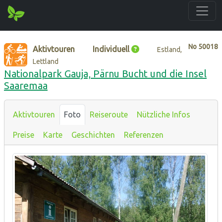
No
50018
Aktivtouren
Individuell
Estland,
Lettland
Nationalpark Gauja, Pärnu Bucht und die Insel
Saaremaa
Aktivtouren
Foto
Reiseroute
Nützliche Infos
Preise
Karte
Geschichten
Referenzen