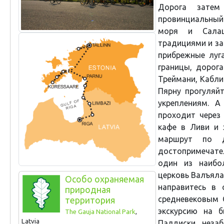
Дорога зате
провинциальный 
моря и Салац
традициями и за
прибрежные луга
границы, дорог
Треймани, Кабли
Пярну прогуляй
укреплениям. 
проходит через
кафе в Ливи и 
маршрут по д
достопримечате
один из наибо
церковь Валъяла
Особо охраняемая
направитесь в 
природная
средневековым 
территория
экскурсию на 
The Gauja National Park
,
Latvia
Палдиски, неза