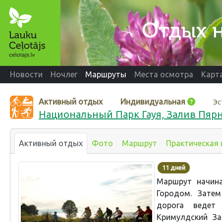
Новости
Ночлег
Маршруты
Места осмотра
Карт
Активный отдых
Индивидуальная
Эс
Национальный Парк Гауя, Залив Пярн
Активный отдых
Фото
Маршрут
Практическая
11 дней
Маршрут начин
Городом. Затем
дорога ведет
Кримулдский За