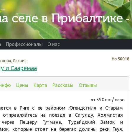
а
Профессионалы
О нас
Нo
50018
тония, Латвия
у и Сааремаа
 инфо
Цены
Карта
Рассказы
Отзывы
590
/
от
перс.
EUR
ается в Риге с ее районом Югендстиля и Старым
 отправляйтесь на поезде в Сигулду. Холмистая
 через Пещеру Гутмана, Турайдский Замок и
мок, которые стоят на берегах долины реки Гауя.