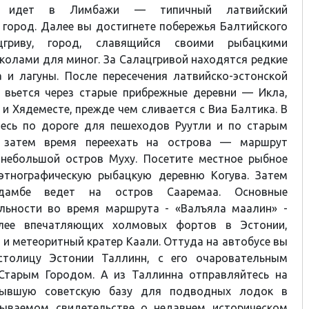
м идет в Лимбажи — типичный латвийский
город. Далее вы достигнете побережья Балтийского
гриву, город, славящийся своими рыбацкими
колами для миног. За Салацгривой находятся редкие
 и лагуны. После пересечения латвийско-эстонской
а вьется через старые прибрежные деревни — Икла,
 и Хядеместе, прежде чем сливается с Виа Балтика. В
тесь по дороге для пешеходов Руутли и по старым
А затем время переехать на острова — маршрут
 небольшой остров Муху. Посетите местное рыбное
этнографическую рыбацкую деревню Когува. Затем
амбе ведет на остров Сааремаа. Основные
льности во время маршрута - «Валъяла маалин» -
лее впечатляющих холмовых фортов в Эстонии,
 и метеоритный кратер Каали. Оттуда на автобусе вы
столицу Эстонии Таллинн, с его очаровательным
Старым Городом. А из Таллинна отправляйтесь на
бывшую советскую базу для подводных лодок в
бываемом свидетельстве о недавнем историческом