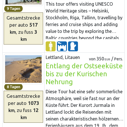
Randi in der Nähe von Ainazi wächst
This tour offers visiting UNESCO
ein Drittel aller Pflanzenarten von
9 Tagen
World Heritage sites – Helsinki,
Lettland. Auf einem Steg, der durch
Gesamtstrecke
Stockholm, Riga, Tallinn, travelling by
Schilflandschaft führt, kann man zu
ferries and cruise ships and adding
per auto
517
einer Aussichtsplattform gelangen,
value to the trip by exploring the
, zu fuss
3
km
von der man die Wiese und die
Baltic countries beyond the capitals.
km
Ostsee besichtigen kann. Die Insel
The sites outside cities present
Saaremaa ist im Vergleich zum
traditional folk cultures of Finland,
Festland mit ihren verschiedenen
Lettland, Litauen
Sweden, Estonia and Latvia and a
350
/
von
Pers.
EUR
Naturattraktionen interessant:
Entlang der Ostseeküste
variety of farms showing today’s life
Dolomitenfelsen, Wacholdern, einem
in the countryside. The roundtrip
bis zu der Kurischen
Meteoritensee und mit ihrer felsigen
includes two overnights on cruise
Nehrung
Küste. Die Tour führt durch Höfe auf
ships.
8 Tagen
dem Land und durch traditionelle
Diese Tour hat eine sehr sommerliche
Gesamtstrecke
Fischerdörfer in der Küstenregion. Die
Atmosphäre, weil sie fast nur an der
Insel Hiiumaa ist ein ruhiger Ort mit
per auto
1073
Küste führt. Der Kurort Jurmala in
einer estnischen Atmosphäre – mit
, zu fuss
12
km
Lettland lockt die Reisenden mit
einem wichtigen Vogelschutzgebiet in
km
seinen charakteristischen hölzernen
der Kaina Bucht, dem
Ferienhäusern aus dem 19. Jh., dem