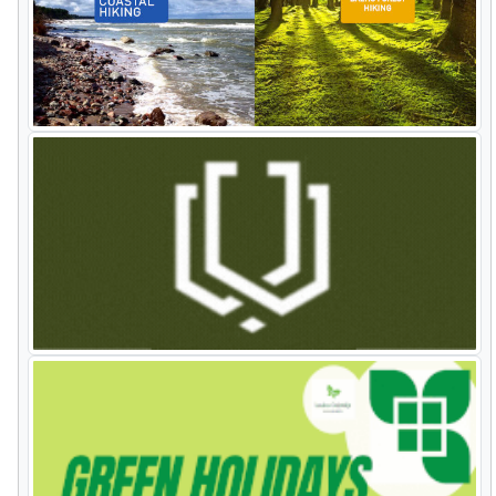
auf dem Pfad von Kemeri und
probieren Sie das heilende
Quellenwasser.
Der Nationalpark Gauja umgibt das
Urstromtal des Flusses Gauja mit
seinen malerischen Sandsteinfelsen
aus der Devonperiode. Hier befinden
sich viele historische Denkmäler:
mittelalterliche Burgen, Kirchen und
alte Siedlungen, die Sie auch aus der
Luftseilbahn beim Überqueren des
Tales besichtigen können. Die
Naturpfade von Ligatne bieten die
Möglichkeit, einheimische wilde Tiere
zu beobachten.
Der Landschaft der Insel Saaremaa
sind große Wacholderwälder,
Dolomitenfelsen, Windmühlen,
mittelalterliche Kirchen und der