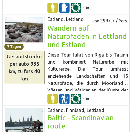
Altstadt
und
für
den
Nationalpark
Städten mit lebhaften Cafés
Liepaja
und
–
auf
der
anderen
Seite
Lahemaa
mit
seinen
Fischerdörfern
4-10
entwickelt.
der
Grenze,
in
Litauen
–
mit
Klaipeda.
und
Landgütern
gekommen.
Estland, Lettland
Der
nächste
Stopp
ist
die
299
/
von
Pers.
EUR
Probieren
Sie
estnische
Küche
in
der
Wandern auf
wunderschöne
Kurische
Nehrung.
Vor
Kneipe
Altja
.
Wenn
Sie
zurück
fahren,
der
Stadt
Vilnius
können
Sie
einen
Naturpfaden in Lettland
besichtigen
Sie
die
Universitätsstadt
Abstecher
zum
Grutas
Park
mit
und Estland
Tartu.
7 Tagen
seinen
eigenartigen
Skulpturen
aus
Diese Tour führt von Riga bis Tallinn
der
Sowjetzeit
machen.
Beenden
Sie
Gesamtstrecke
und kombiniert Naturerbe mit
Ihre
Tour
an
der
malerischen
Burg
per auto
935
Kulturerbe. Die Tour umfasst
Trakai
in
Litauen
und
an
dem
Schloss
, zu fuss
40
km
anziehende Landschaften und 15
Rundale
in
Lettland.
km
Naturpfade, die durch Moorländer,
Wiesen und Wälder an der Küste der
Ostsee, sowie durch einige
4-10
Naturschutzgebiete führen. Auf vielen
Estland, Finnland, Lettland
Pfaden sind
Baltic - Scandinavian
Vogelbeobachtungstürme
route
eingerichtet. In den Küstenwiesen