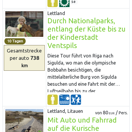
Birštonas und Druskininkai. Sie
Wanderweges miteinander verbunden
5-9
werden auch die Stadt Kaunas und
werden. Die Tour umfasst die
Lettland
die wunderschönen
lettischen und litauischen Naturwerte
Durch Nationalparks,
Flusslandschaften des Flusses
– die Nationalparks Ķemeri und
entlang der Küste bis zu
Nemunas (dt. Memel) sehen.
Slītere, das Kap Kolka, den Naturpark
der Kinderstadt
Pape, die Kurische Nehrung, die Insel
10 Tagen
Ventspils
Rusnė, den Fluss Nemunas, den
Gesamtstrecke
Regionalpark des Dubysa-Flusstals
Diese Tour führt von Riga nach
per auto
738
mit seinem hügeligen Gelände, sowie
Sigulda, wo man die olympische
km
das waldreiche und menschenleere
Bobbahn besichtigen, die
Gebiet Litauens – den Nationalpark
mittelalterliche Burg von Sigulda
Dzūkija.
besuchen und eine Fahrt mit der
Luftseilbahn bis zu der
mittelalterlichen Burg von Turaida
unternehmen und unterwegs
Lettland, Litauen
wunderschöne Aussichten über das
80
/
von
Pers.
EUR
Mit Auto und Fahrrad
Urstromtal des Flusses Gauja
genießen kann. Kinder würden
auf die Kurische