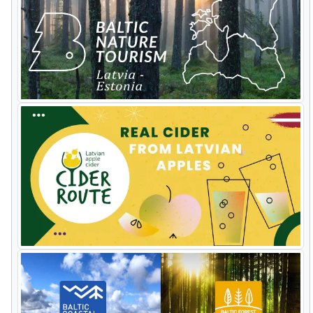
diverse Mosaik von Ökosystemen, wo
wilde Pferde und Ochsen weiden. Der
Nationalpark Slitere zeigt die
historische Entwicklung der Ostsee.
Das Kap von Kolka ist ein
bedeutendes Gebiet für Zugvögel. Aus
dem Leuchtturm von Slitere bietet
sich eine wunderbare Aussicht auf die
umliegenden Wälder und die
traditionellen livischen Dörfer, in
denen eine der kleinsten ethnischen
Gruppen der Welt wohnt. Der
Nationalpark Kemeri umfasst
verschiedene Arten von
Feuchtgebieten und großen
Moorländern. Dieser Park ist mit
seinen Schwefelquellen bekannt.
Unternehmen Sie einen Spaziergang