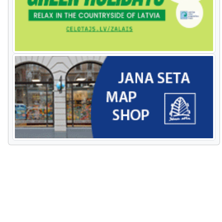
berühmte Kaali Meteoritenkrater
charakteristisch. Die Insel hat ihre
estnische Seele erhalten. In dem
Nationalpark Soomaa befinden sich
kontrastreiche Sümpfe. Unternehmen
Sie einen Spaziergang auf dem
Biberpfad und probieren Sie die
Sumpf-Schuhe aus. An der zackigen
Küste des Nationalparks Lahemaa
befinden sich große Feldsteine,
traditionelle Fischerdörfer,
Waldpfade und romantische
Landgüter. Fahren Sie aus Tallinn mit
einer Fähre in die Stadt Helsinki, aus
der Sie sehr leicht den Nationalpark
Nuuksio erreichen können, der das
Zuhause des vom Aussterben
bedrohten fliegenden Eichhörnchens
ist. In der Landschaft dominieren hier