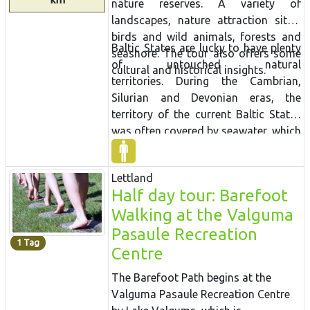
nature reserves. A variety of
landscapes, nature attraction sites,
birds and wild animals, forests and
Baltic States are lucky to have plenty
seashore. The tour also offers some
of untouched natural
cultural and historical insights.
territories. During the Cambrian,
Silurian and Devonian eras, the
territory of the current Baltic States
was often covered by seawater, which
is why there are places where lots of
geological evidence can be found
Lettland
about these periods in history. These
Half day tour: Barefoot
are manifested not just in fossils and
Walking at the Valguma
various geological objects, but also in
the unique landscape. For example,
Pasaule Recreation
1 Tag
The Gauja River basin is an
Centre
outstanding locations for Devonian
The Barefoot Path begins at the
cliffs and caves. Other interesting
Valguma Pasaule Recreation Centre
elements of the terrain relate to the