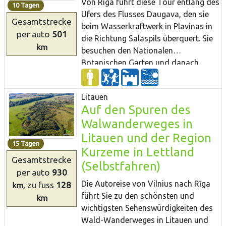
Von Riga führt diese Tour entlang des
den Dolomitenfelsen Panga besuchen.
10 Tagen
many traditional beliefs, sayings and
Ufers des Flusses Daugava, den sie
riddles linked with bread in Latvian
Gesamtstrecke
beim Wasserkraftwerk in Plavinas in
folklore. Today, there is great interest
per auto
501
die Richtung Salaspils überquert. Sie
in the old recipes, bread-baking
km
besuchen den Nationalen
methods and the use of organic
Botanischen Garten und danach
ingredients as many families are
fahren Sie weiter auf dem linken Ufer
opting for a healthy lifestyle.
des Flusses Daugava. Unterwegs
Litauen
können Sie ein Modell einer alten
Auf den Spuren des
hölzernen Burg besichtigen, wo Sie
Walwanderweges in
auch spazieren können. Danach
besuchen Sie das Königreich der
Litauen und der Region
15 Tagen
Kaninchen, wo die Häuser von diesen
Kurzeme in Lettland
Gesamtstrecke
Tieren als kleine Schlösser gebaut
(Selbstfahren)
sind. Es ist die Zeit gekommen,
per auto
930
hausgemachte Eissorten in Skriveri zu
Die Autoreise von Vilnius nach Rīga
, zu fuss
128
km
verkosten und den Park mit den
führt Sie zu den schönsten und
km
Ruinen der legendären Burg von
wichtigsten Sehenswürdigkeiten des
Koknese zu besuchen. Am nächsten
Wald-Wanderweges in Litauen und