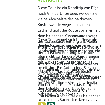
Diese Tour ist ein Roadtrip von Rīga
nach Vilnius. Unterwegs werden Sie
kleine Abschnitte des baltischen
Küstenwanderweges spazieren. In
Lettland läuft die Route vor allem auf
dem baltischen Küstenwanderweg/
Diese Tour eignet sich für Reisende,
der Ostseeküste entlang und weiter
die die Natur, sowie die urbane
entlang der litauischen Küste und auf
Landschaft besichtigen möchten, die
der Kurischen Nehrung. Die Route
aber nicht auf längere Wanderungen
umfasst außerdem einige kleinere
mit Rucksäcken, Zeltengehen u.ä.
Abschnitte des Wald-Wanderweges
bereit sind. Ein Auto bringt Sie von
in Litauen und setzt über Druskininkai
Neben den Hauptstädten beider
einer kurzen Wanderung zur
bis hin zur litauisch-polnischen
Länder führt Sie die Route zu anderen
nächsten. Ein weiterer Transfer ist
Grenze fort.
großen Städten – Ventspils, Liepāja,
von der Insel Rusnė in das Dubysa-
dem beliebten Kurort der Kurischen
Flusstal geplant, wodurch die
Nehrung – Nida, sowie zu
litauischen Abschnitte des baltischen
historischen Badeorten: Ķemeri,
Küstenwanderweges und des Wald-