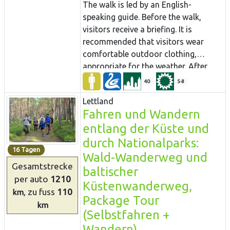
The walk is led by an English-
species can all be found here. Some
speaking guide. Before the walk,
national parks have been established
visitors receive a briefing. It is
to protect distinctive local cultural
recommended that visitors wear
heritage.
comfortable outdoor clothing,
appropriate for the weather. After
walking the barefoot path, visitors
40
5-8
usually feel energised, strong and
Lettland
happy. The walk finishes with a
Fahren und Wandern
relaxing herbal foot bath.
entlang der Küste und
durch Nationalparks:
16 Tagen
Wald-Wanderweg und
Gesamtstrecke
baltischer
per auto
1210
Küstenwanderweg,
, zu fuss
110
km
Package Tour
km
(Selbstfahren +
Wandern)