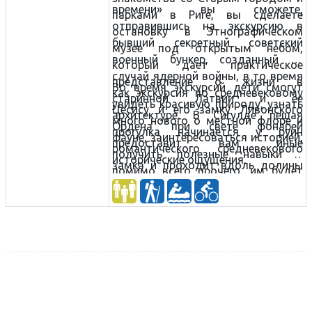
времени» вы сможете,
парками в Риге, вы сделаете
отправившись на экскурсию в
остановку в Этнографическом
бывший секретный советский
музее под открытым небом,
военный бункер, созданный на
который дает практическое
случай ядерной войны, в то время
представление о жизни в
Во время экскурсий дети смогут
как экскурсия по средневековому
старинной Латвии и ее
увидеть красивую природу, узнать
Цесису и его замку Ливонского
архитектуре. В Сигулде пешая
много нового о местной флоре и
Ордена при свете фонарей
прогулка начинается у руин
фауне, заинтересоваться историей,
предоставит вам иные
романтического средневекового
получить полезные навыки и
исторические ощущения.
замка и проходит вдоль долины
помимо всего прочего, им будет
реки Гауя к Турайдскому музею —
очень весело.
резервату с его средневековым
замком, обзорной башней,
традиционными поместными
зданиями и действующей
кузницей, где вам понравится
выковать монеты. Увлекательный
сплав на байдарках от Цесиса