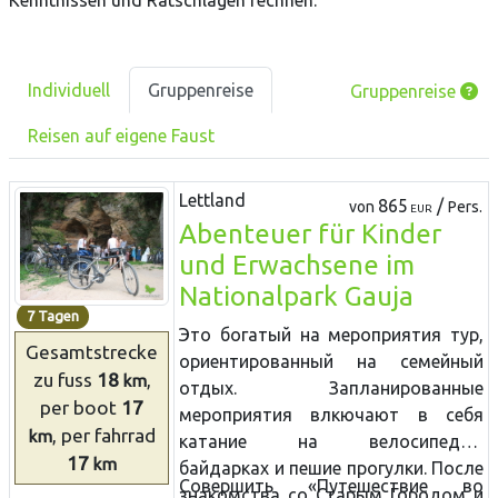
Kenntnissen und Ratschlägen rechnen.
Individuell
Gruppenreise
Gruppenreise
Reisen auf eigene Faust
Lettland
865
/
von
Pers.
EUR
Abenteuer für Kinder
und Erwachsene im
Nationalpark Gauja
7 Tagen
Это богатый на мероприятия тур,
Gesamtstrecke
ориентированный на семейный
zu fuss
18
,
km
отдых. Запланированные
per boot
17
мероприятия влкючают в себя
, per fahrrad
km
катание на велосипедах,
17
km
байдарках и пешие прогулки. После
Совершить «Путешествие во
знакомства со Старым Городом и