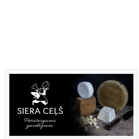
проходит через несколько
живописных прибрежных обрывов
и небольших порогов, завершаясь у
старомодного парома в Лигатне,
который до сих пор действует
ежедневно, работая от энергии
течения реки. Будучи в Лигатне,
прогуляйтесь по природным
тропам, где сможете увидеть
местных диких животных в
больших вольерах, таких, как:
дикие кабаны, медведи, рысь,
волки и другие.