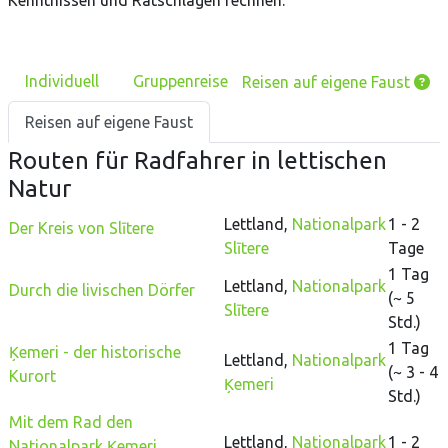
Kenntnissen und Ratschlägen rechnen.
Individuell
Gruppenreise
Reisen auf eigene Faust
Reisen auf eigene Faust
Routen
für Radfahrer
in
lettischen
Natur
Lettland
,
Nationalpark
1 - 2
Der Kreis von Slītere
Slītere
Tage
1 Tag
Lettland
,
Nationalpark
Durch die livischen Dörfer
(~
5
Slītere
Std.)
1 Tag
Ķemeri - der historische
Lettland
,
Nationalpark
(~
3 - 4
Kurort
Ķemeri
Std.)
Mit dem Rad den
Lettland
,
Nationalpark
1 - 2
Nationalpark Ķemeri