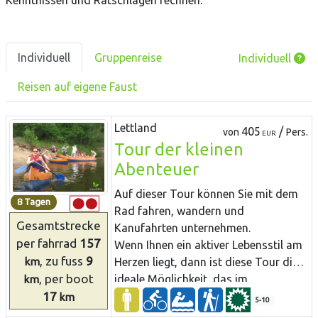
Kenntnissen und Ratschlägen rechnen.
Individuell
Gruppenreise
Individuell
Reisen auf eigene Faust
Lettland
405
/
von
Pers.
EUR
Tour der kleinen
Abenteuer
Auf dieser Tour können Sie mit dem
8 Tagen
Rad fahren, wandern und
Gesamtstrecke
Kanufahrten unternehmen.
per fahrrad
157
Wenn Ihnen ein aktiver Lebensstil am
, zu fuss
9
km
Herzen liegt, dann ist diese Tour die
, per boot
ideale Möglichkeit, das im
km
17
Nationalpark Gauja versteckte Erbe
km
5-10
aus verschiedenen Blickwinkeln zu