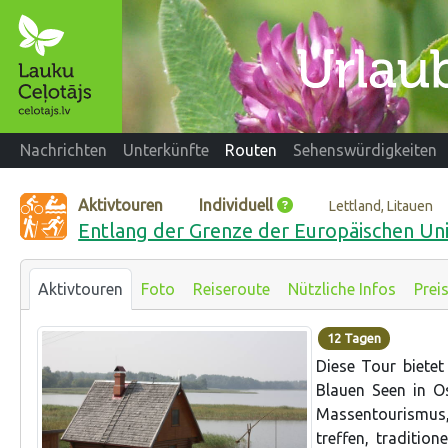
Nachrichten
Unterkünfte
Routen
Sehenswürdigkeiten
Aktivtouren
Individuell
Lettland, Litauen
Entlang der Grenze der Europäischen Uni
Aktivtouren
Foto
Reiseroute
Nützliche Infos
Prei
12 Tagen
Diese Tour bietet
Blauen Seen in Os
Massentourismus, 
treffen, tradition