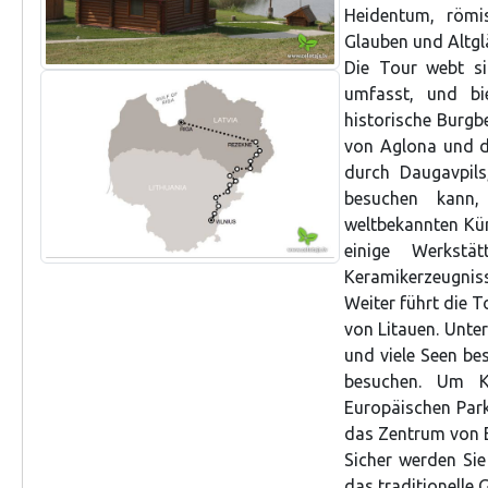
Heidentum, römi
Glauben und Altg
Die Tour webt s
umfasst, und bie
historische Burgbe
von Aglona und d
durch Daugavpils
besuchen kann
weltbekannten Kü
einige Werkstä
Keramikerzeugniss
Weiter führt die T
von Litauen. Unte
und viele Seen bes
besuchen. Um K
Europäischen Park
das Zentrum von E
Sicher werden Sie
das traditionelle 