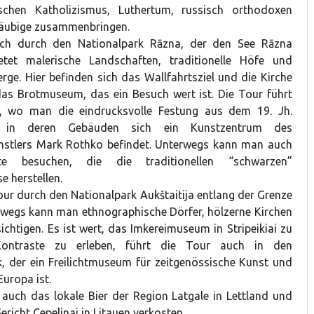
schen Katholizismus, Luthertum, russisch orthodoxen
läubige zusammenbringen.
ich durch den Nationalpark Rāzna, der den See Rāzna
tet malerische Landschaften, traditionelle Höfe und
rge. Hier befinden sich das Wallfahrtsziel und die Kirche
as Brotmuseum, das ein Besuch wert ist. Die Tour führt
, wo man die eindrucksvolle Festung aus dem 19. Jh.
, in deren Gebäuden sich ein Kunstzentrum des
nstlers Mark Rothko befindet. Unterwegs kann man auch
tte besuchen, die die traditionellen “schwarzen”
e herstellen.
our durch den Nationalpark Aukštaitija entlang der Grenze
rwegs kann man ethnographische Dörfer, hölzerne Kirchen
ichtigen. Es ist wert, das Imkereimuseum in Stripeikiai zu
ontraste zu erleben, führt die Tour auch in den
, der ein Freilichtmuseum für zeitgenössische Kunst und
uropa ist.
 auch das lokale Bier der Region Latgale in Lettland und
Gericht Cepelinai in Litauen verkosten.