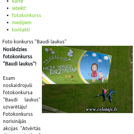
karte
ieteikt!
fotokonkurss
medijiem
kontakti
Foto konkurss "Baudi laukus"
Noslēdzies
fotokonkurss
"Baudi laukus"!
Esam
noskaidrojuši
fotokonkursa
"Baudi laukus"
uzvarētāju!
Fotokonkurss
norisinājās
akcijas "Atvērtās