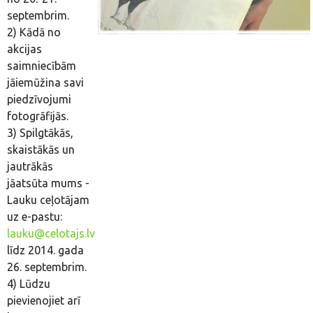
septembrim.
2) Kādā no
akcijas
saimniecībām
jāiemūžina savi
piedzīvojumi
fotogrāfijās.
3) Spilgtākās,
skaistākās un
jautrākās
jāatsūta mums -
Lauku ceļotājam
uz e-pastu:
lauku@celotajs.lv
līdz 2014. gada
26. septembrim.
4) Lūdzu
pievienojiet arī