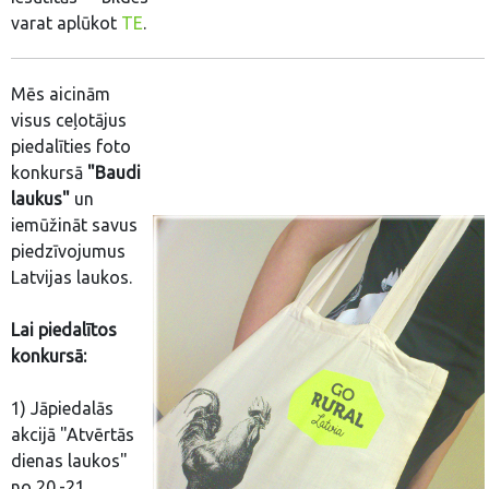
varat aplūkot
TE
.
Mēs aicinām
visus ceļotājus
piedalīties foto
konkursā
"Baudi
laukus"
un
iemūžināt savus
piedzīvojumus
Latvijas laukos.
Lai piedalītos
konkursā:
1) Jāpiedalās
akcijā "Atvērtās
dienas laukos"
no 20.-21.