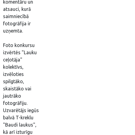
komentāru un
atsauci, kurā
saimniecībā
fotogrāfija ir
uzņemta.
Foto konkursu
izvērtēs "Lauku
ceļotāja"
kolektīvs,
izvēloties
spilgtāko,
skaistāko vai
jautrāko
fotogrāfiju.
Uzvarētājs iegūs
balvā T-kreklu
"Baudi laukus",
kā arī izturīgu