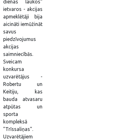
dienas laukos"
ietvaros - akcijas
apmeklētāji bija
aicināti iemūžināt
savus
piedzīvojumus
akcijas
saimniecībās.
Sveicam
konkursa
uzvarētājus -
Robertu un
Keitiju, kas
bauda atvasaru
atpūtas un
sporta
kompleksā
"Trīssaliņas".
Uzvarētājiem