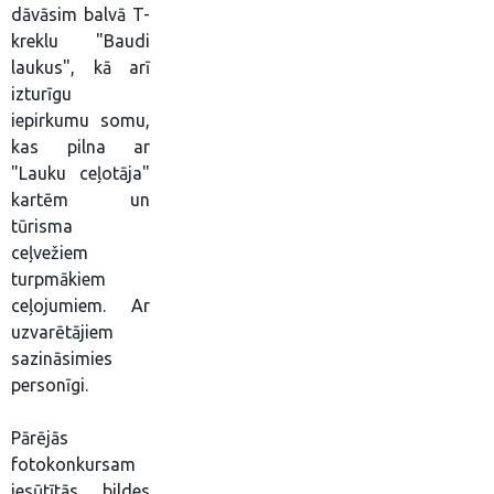
dāvāsim balvā T-
kreklu "Baudi
laukus", kā arī
izturīgu
iepirkumu somu,
kas pilna ar
"Lauku ceļotāja"
kartēm un
tūrisma
ceļvežiem
turpmākiem
ceļojumiem. Ar
uzvarētājiem
sazināsimies
personīgi.
Pārējās
fotokonkursam
iesūtītās bildes