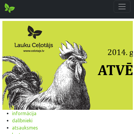
informācija
dalībnieki
atsauksmes