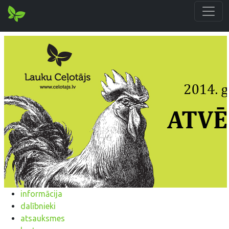
informācija
dalībnieki
atsauksmes