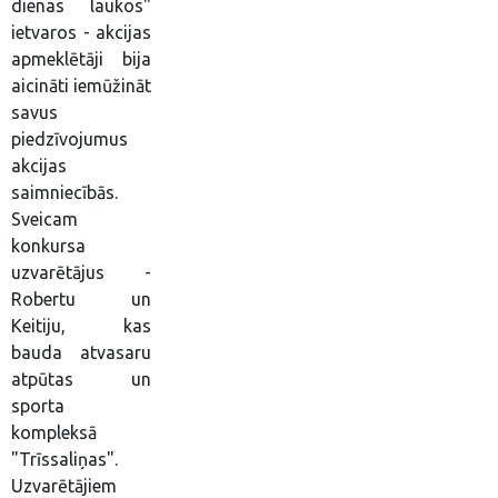
dienas laukos"
ietvaros - akcijas
apmeklētāji bija
aicināti iemūžināt
savus
piedzīvojumus
akcijas
saimniecībās.
Sveicam
konkursa
uzvarētājus -
Robertu un
Keitiju, kas
bauda atvasaru
atpūtas un
sporta
kompleksā
"Trīssaliņas".
Uzvarētājiem