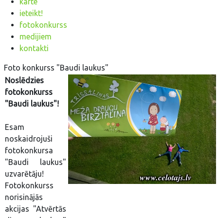
karte
ieteikt!
fotokonkurss
medijiem
kontakti
Foto konkurss "Baudi laukus"
Noslēdzies
fotokonkurss
"Baudi laukus"!
Esam
noskaidrojuši
fotokonkursa
"Baudi laukus"
uzvarētāju!
Fotokonkurss
norisinājās
akcijas "Atvērtās