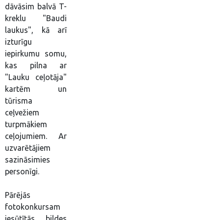
dāvāsim balvā T-
kreklu "Baudi
laukus", kā arī
izturīgu
iepirkumu somu,
kas pilna ar
"Lauku ceļotāja"
kartēm un
tūrisma
ceļvežiem
turpmākiem
ceļojumiem. Ar
uzvarētājiem
sazināsimies
personīgi.
Pārējās
fotokonkursam
iesūtītās bildes