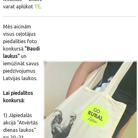
varat aplūkot
TE
.
Mēs aicinām
visus ceļotājus
piedalīties foto
konkursā
"Baudi
laukus"
un
iemūžināt savus
piedzīvojumus
Latvijas laukos.
Lai piedalītos
konkursā:
1) Jāpiedalās
akcijā "Atvērtās
dienas laukos"
no 20.-21.