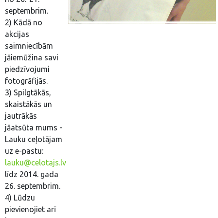
septembrim.
2) Kādā no
akcijas
saimniecībām
jāiemūžina savi
piedzīvojumi
fotogrāfijās.
3) Spilgtākās,
skaistākās un
jautrākās
jāatsūta mums -
Lauku ceļotājam
uz e-pastu:
lauku@celotajs.lv
līdz 2014. gada
26. septembrim.
4) Lūdzu
pievienojiet arī