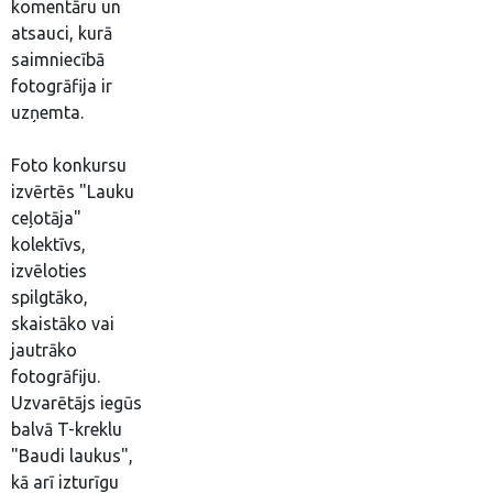
komentāru un
atsauci, kurā
saimniecībā
fotogrāfija ir
uzņemta.
Foto konkursu
izvērtēs "Lauku
ceļotāja"
kolektīvs,
izvēloties
spilgtāko,
skaistāko vai
jautrāko
fotogrāfiju.
Uzvarētājs iegūs
balvā T-kreklu
"Baudi laukus",
kā arī izturīgu