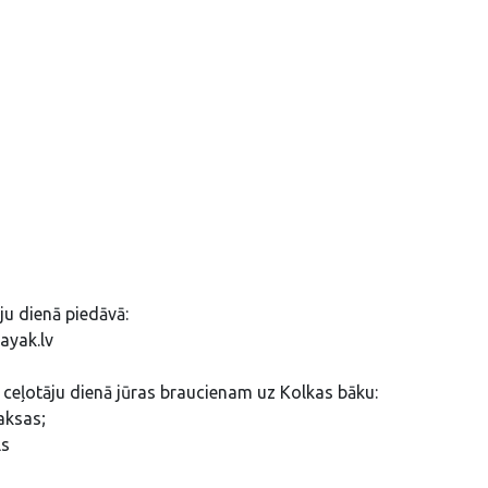
ju dienā piedāvā:
ayak.lv
 ceļotāju dienā jūras braucienam uz Kolkas bāku:
aksas;
Ls