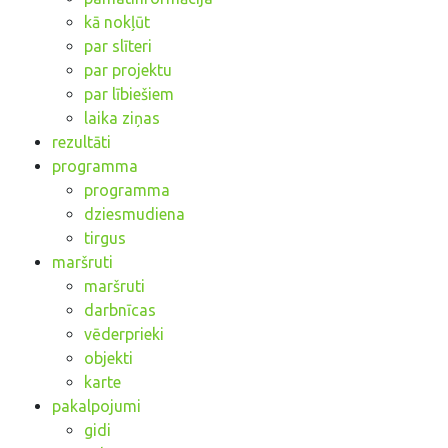
kā nokļūt
par slīteri
par projektu
par lībiešiem
laika ziņas
rezultāti
programma
programma
dziesmudiena
tirgus
maršruti
maršruti
darbnīcas
vēderprieki
objekti
karte
pakalpojumi
gidi