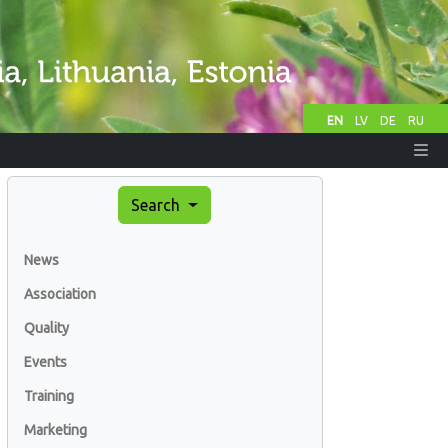
EN
LV
DE
RU
Search
News
Association
Quality
Events
Training
Marketing