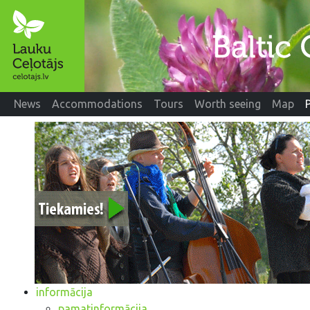
News
Accommodations
Tours
Worth seeing
Map
informācija
pamatinformācija