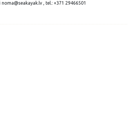
vai noma@seakayak.lv , tel.: +371 29466501