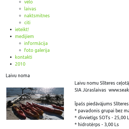
velo
laivas
naktsmitnes
citi
ieteikt!
medijiem
informācija
foto galerija
kontakti
2010
Laivu noma
Laivu nomu Slīteres ceļotā
SIA Jūraslaivas www.seak
Īpašs piedāvājums Slīteres
* pavadonis grupai bez m
* divvietīgs SOTs - 25,00 
* hidrotērps - 3,00 Ls