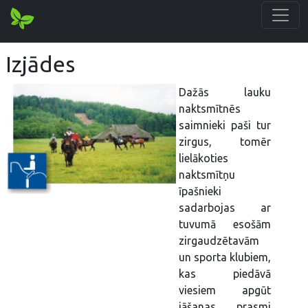
Izjādes
Dažās lauku
naktsmītnēs
saimnieki paši tur
zirgus, tomēr
lielākoties
naktsmītņu
īpašnieki
sadarbojas ar
tuvumā esošām
zirgaudzētavām
un sporta klubiem,
kas piedāvā
viesiem apgūt
jāšanas prasmi