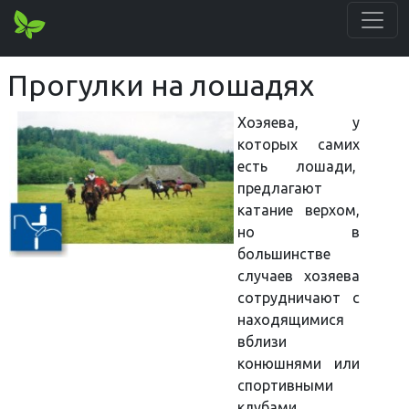
Прогулки на лошадях
Хоэяева, у
которых самих
есть лошади,
предлагают
катание верхом,
но в
большинстве
случаев хозяева
сотрудничают с
находящимися
вблизи
конюшнями или
спортивными
клубами,