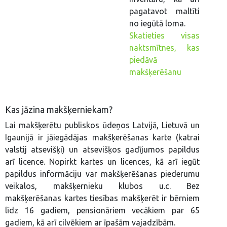
pagatavot maltīti
no iegūtā loma.
Skatieties visas
naktsmītnes, kas
piedāvā
makšķerēšanu
Kas jāzina makšķerniekam?
Lai makšķerētu publiskos ūdeņos Latvijā, Lietuvā un
Igaunijā ir jāiegādājas makšķerēšanas karte (katrai
valstij atsevišķi) un atsevišķos gadījumos papildus
arī licence. Nopirkt kartes un licences, kā arī iegūt
papildus informāciju var makšķerēšanas piederumu
veikalos, makšķernieku klubos u.c. Bez
makšķerēšanas kartes tiesības makšķerēt ir bērniem
līdz 16 gadiem, pensionāriem vecākiem par 65
gadiem, kā arī cilvēkiem ar īpašām vajadzībām.