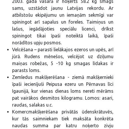
2003. gada vasarā ir noķerts 58.2 kg smags
sams, uzstādot jaunu Latvijas rekordu. Ar
atbilstošu ekipējumu un iemaņām sekmīgi var
spiningot arī sapalus un foreles. Taimiņus un
lašus, iegādājoties speciālu licenci, drīkst
spiningot tikai īpaši noteiktā laikā, īpaši
norādītos upju posmos.
Velcēšana – parasti lielākajos ezeros un upēs, arī
jūrā. Rudens mēnešos, velcējot uz dziļumu
maiņas robežas, 5 -10 kg smagas līdakas ir
parasts loms.
Zemledus makšķerēšana - ziemā makšķernieki
īpaši iecienījuši Peipusa ezeru un Pērnavas līci
Igaunijā, kur vienas dienas loms nereti mērāms
pat vairākos desmitos kilogramu. Lomos: asari,
raudas, salakas u.c.
Komercmakšķerēšana privātās ūdenskrātuvēs,
kur tās saimniekam tiek maksāta konkrēta
naudas summa par katru noķerto zivju