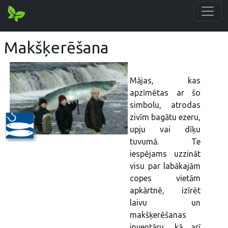
Makšķerēšana
Mājas, kas
apzīmētas ar šo
simbolu, atrodas
zivīm bagātu ezeru,
upju vai dīķu
tuvumā. Te
iespējams uzzināt
visu par labākajām
copes vietām
apkārtnē, izīrēt
laivu un
makšķerēšanas
inventāru, kā arī