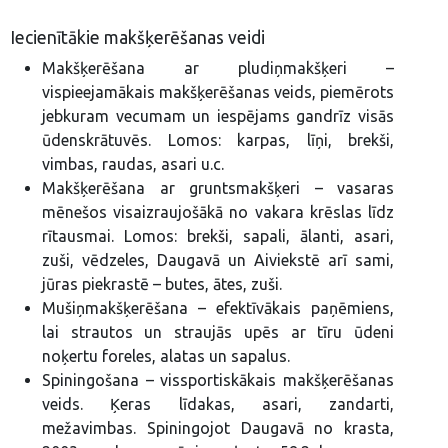
Iecienītākie makšķerēšanas veidi
Makšķerēšana ar pludiņmakšķeri –
vispieejamākais makšķerēšanas veids, piemērots
jebkuram vecumam un iespējams gandrīz visās
ūdenskrātuvēs. Lomos: karpas, līņi, brekši,
vimbas, raudas, asari u.c.
Makšķerēšana ar gruntsmakšķeri – vasaras
mēnešos visaizraujošākā no vakara krēslas līdz
rītausmai. Lomos: brekši, sapali, ālanti, asari,
zuši, vēdzeles, Daugavā un Aiviekstē arī sami,
jūras piekrastē – butes, ātes, zuši.
Mušiņmakšķerēšana – efektīvākais paņēmiens,
lai strautos un straujās upēs ar tīru ūdeni
noķertu foreles, alatas un sapalus.
Spiningošana – vissportiskākais makšķerēšanas
veids. Ķeras līdakas, asari, zandarti,
mežavimbas. Spiningojot Daugavā no krasta,