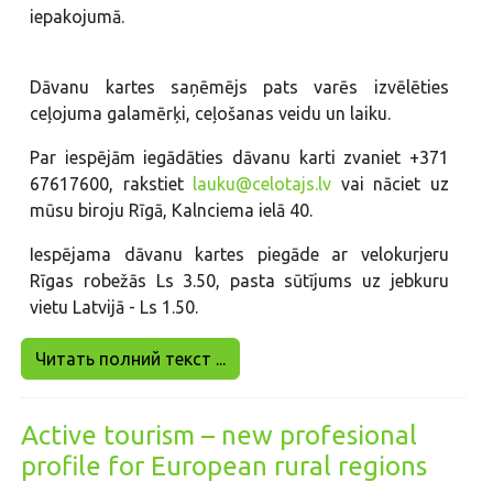
iepakojumā.
Dāvanu kartes saņēmējs pats varēs izvēlēties
ceļojuma galamērķi, ceļošanas veidu un laiku.
Par iespējām iegādāties dāvanu karti zvaniet +371
67617600, rakstiet
lauku@celotajs.lv
vai
nāciet uz
mūsu biroju Rīgā, Kalnciema ielā 40.
Iespējama dāvanu kartes piegāde ar velokurjeru
Rīgas robežās Ls 3.50, pasta sūtījums uz jebkuru
vietu Latvijā - Ls 1.50.
Читать полний текст ...
Active tourism – new profesional
profile for European rural regions