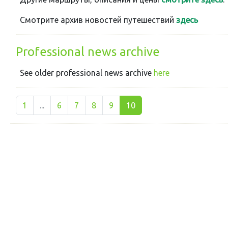
Смотрите архив новостей путешествий
здесь
Professional news archive
See older professional news archive
here
1
...
6
7
8
9
10