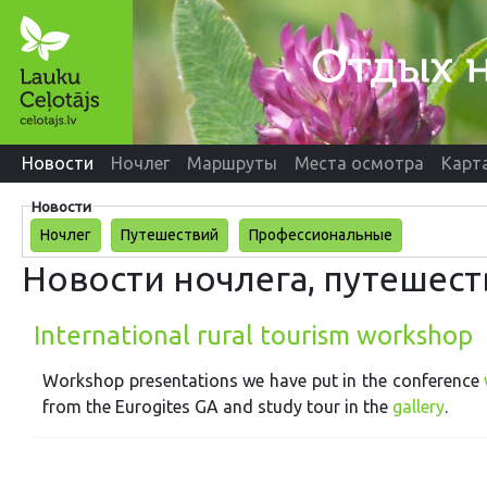
Новости
Ночлег
Маршруты
Места осмотра
Карт
Новости
Ночлег
Путешествий
Профессиональные
Новости ночлега, путешес
International rural tourism workshop
Workshop presentations we have put in the conference
from the Eurogites GA and study tour in the
gallery
.