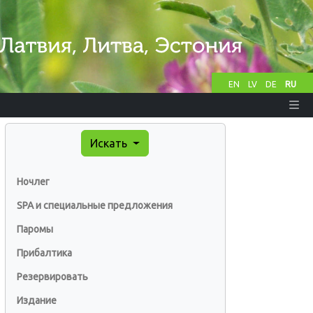
EN
LV
DE
RU
Искать
Ночлег
SPA и специальные предложения
Паромы
Прибалтика
Резервировать
Издание