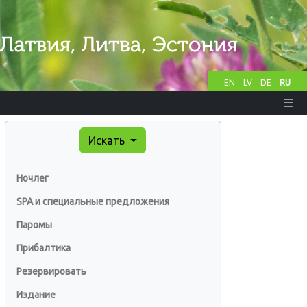
EN
LV
DE
RU
Искать
Ночлег
SPA и специальные предложения
Паромы
Прибалтика
Резервировать
Издание