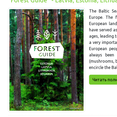
"Forest Guide" - Latvia, Estonia, Lithu
The Baltic Se
Europe. The f
European land
have served as
ages, leading t
a very importa
European peop
always been 
(mushrooms, be
encircle the Bal
Читать полни