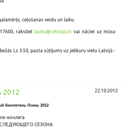
mā.
alamērķi, ceļošanas veidu un laiku.
617600, rakstiet
lauku@celotajs.lv
vai
nāciet uz mūsu
ežās Ls 3.50, pasta sūtījums uz jebkuru vietu Latvijā -
22.10.2012
 2012
й бюллетень Осень 2012
ля ночлега
 СЛЕДУЮЩЕГО СЕЗОНА