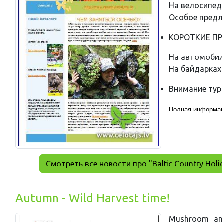
На велосипед
Особое предл
КОРОТКИЕ П
На автомобил
На байдарках
Внимание ту
Полная информа
Смотреть все новости про "Baltic Country Holi
Autumn - Wild Harvest time!
Mushroom and 