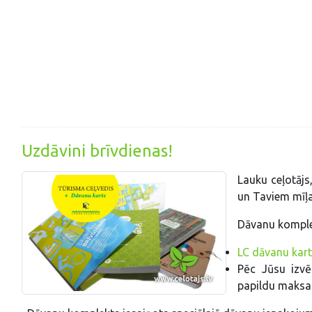
Uzdāvini brīvdienas!
Lauku ceļotājs
un Taviem mīļ
Dāvanu komplek
LC dāvanu kar
Pēc Jūsu izv
papildu maksa