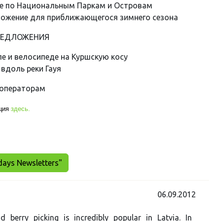
е по Национальным Паркам и Островам
ожение для приближающегося зимнего сезона
РЕДЛОЖЕНИЯ
е и велосипеде на Куршскую косу
 вдоль реки Гауя
роператорам
ция
здесь.
days Newsletters"
06.09.2012
berry picking is incredibly popular in Latvia. In