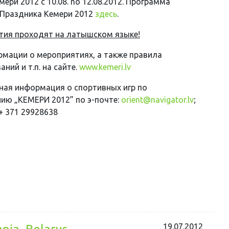
ери 2012 c 10.08. no 12.08.2012.
Программа
Праздника Кемери 2012
здесь
.
тия проходят на латышском языке!
мации о мероприятиях, а также правила
ний и т.п. на сайте.
www.kemeri.lv
ая информация о спортивныx игр по
ию „КЕМЕРИ 2012” по э-почте:
orient@navigator.lv
;
 + 371 29928638
19.07.2012