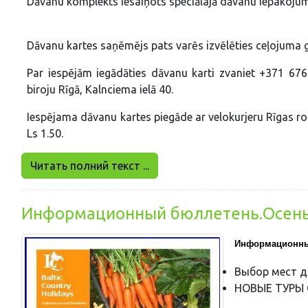
Dāvanu komplekts iesaiņots speciālajā dāvanu iepakoju
Dāvanu kartes saņēmējs pats varēs izvēlēties ceļojuma g
Par iespējām iegādāties dāvanu karti zvaniet +371 67
biroju Rīgā, Kalnciema ielā 40.
Iespējama dāvanu kartes piegāde ar velokurjeru Rīgas rob
Ls 1.50.
Читать полний текст ...
Информационный бюллетень.Осень
Информационны
Выбор мест д
НОВЫЕ ТУРЫ