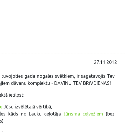
27.11.2012
, tuvojoties gada nogales svētkiem, ir sagatavojis Tev
ajiem dāvanu komplektu - DĀVINU TEV BRĪVDIENAS!
tā ietilpst:
te
Jūsu izvēlētajā vērtībā,
ēles kāds no Lauku ceļotāja
tūrisma ceļvežiem
(bez
s)