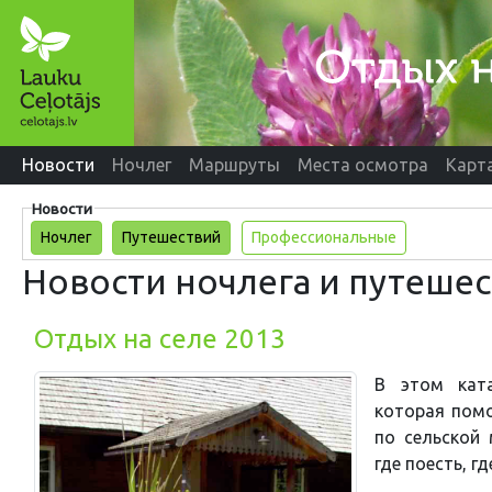
Новости
Ночлег
Маршруты
Места осмотра
Карт
Новости
Ночлег
Путешествий
Профессиональные
Новости ночлега и путеше
Отдых на селе 2013
В этом ката
которая пом
по сельской 
где поесть, г