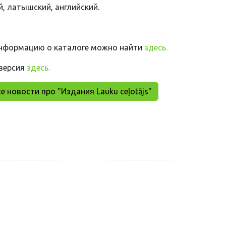
й, латышский, английский.
нформацию о каталоге можно найти
здесь.
версия
здесь.
е новости про "Издания Lauku ceļotājs"