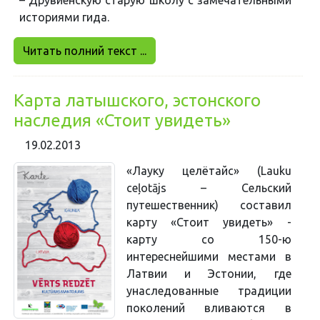
– Друвиенскую старую школу с замечательными
историями гида.
Читать полний текст ...
Карта латышского, эстонскогo
наследия «Стоит увидеть»
19.02.2013
«Лауку целётайс» (Lauku
ceļotājs – Сельский
путешественник) составил
карту «Стоит увидеть» -
карту со 150-ю
интереснейшими местами в
Латвии и Эстонии, где
унаследованные традиции
поколений вливаются в