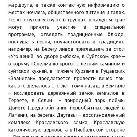
маршрута, а также контактную информацию о
местах ночлега, общественного питания и гидах.
Те, кто путешествуют в группах, в каждом крае
могут принять участие в специальной
программе, отведать традиционные блюда,
послушать песни, поучаствовать в традициях:
например, на Берегу ливов приглашаем за стол
«Угощений во дворе рыбака», в Суйтском крае –
в корчму «Спелманю крогс» с летним камином и
суйтской кухней, в Нижнем Курземе в Руцавских
«Званитаи» предлагается провести вечер так,
как это делалось сто лет тому назад, в Земгале
– исследовать деревянный замок земгалов в
Тервете, в Селии - природный парк поймы
Двиете (среда обитания первобытных людей в
Латвии), на берегах Даугавы – восстановленный
комплекс Краславского замка, Краславскую
католическую церковь, а в Пиебалгской стороне