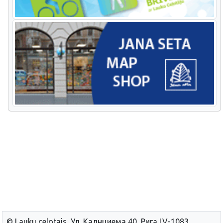
© Lauku сelotajs, Ул. Калнциема 40, Рига LV-1083,