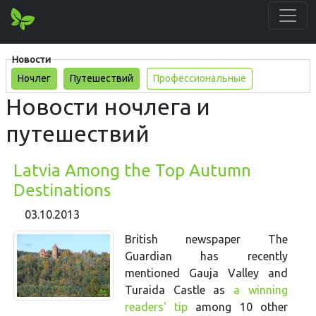
Новости
Ночлег
Путешествий
Профессиональные
Новости ночлега и
путешествий
Latvia Among the Top Autumn
Destinations
03.10.2013
British newspaper The
Guardian has recently
mentioned Gauja Valley and
Turaida Castle as
a winning
readers' tip
among 10 other