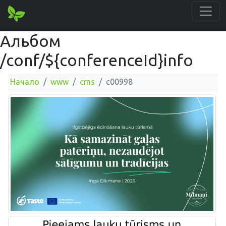
Альбом
/conf/${conferenceId}info
Начало
www
cms
c00998