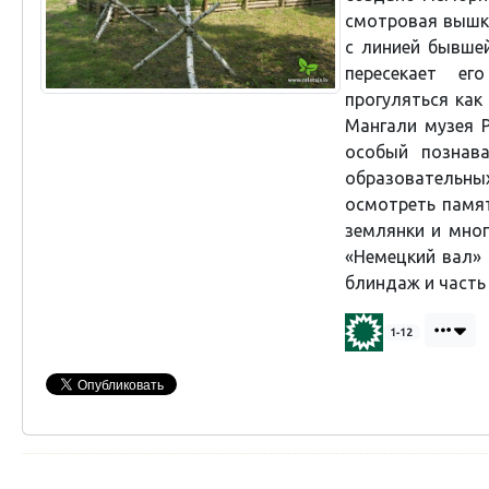
смотровая вышк
с линией бывше
пересекает е
прогуляться как
Мангали музея 
особый познава
образовательн
осмотреть памят
землянки и мно
«Немецкий вал» 
блиндаж и часть
1-12