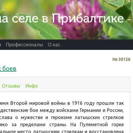
а
Профессионалы
О нас
Нo
30126
 боев
Отзывы
Инфо
ремя Второй мировой войны в 1916 году прошли так
ественские бои между войсками Германии и России,
слава о мужестве и героизме латышских стрелков
леко за пределами страны. На Пулеметной горке
альное место латышским стрелкам и восстановлена