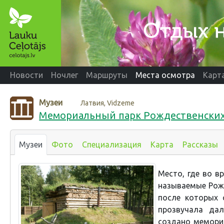
Новости
Ночлег
Маршруты
Места осмотра
Карт
Музеи
Латвия, Vidzeme
Мемориальный парк Рождественских
Музеи
Фото
Специализация
Карта
Рассказы
Место, где во в
называемые Рожд
после которых 
прозвучала да
создано мемори