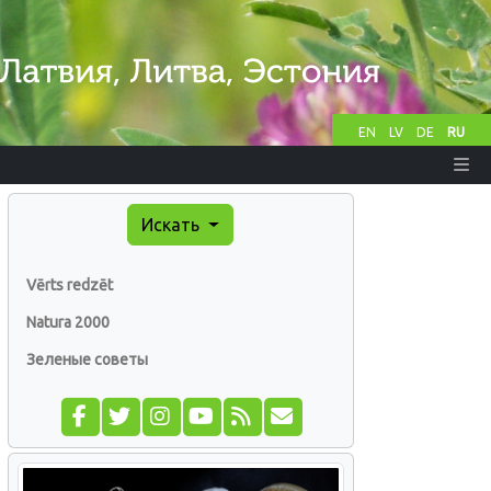
EN
LV
DE
RU
Искать
Vērts redzēt
Natura 2000
Зеленые советы