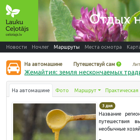
Новости
Ночлег
Маршруты
Места осмотра
Карт
На автомашине
Путешествуй сам
Лит
Жемайтия: земля нескончаемых тра
На автомашине
Фото
Маршрут
Практическая
3 дня
Название регио
путешествия в
необычные хозяй