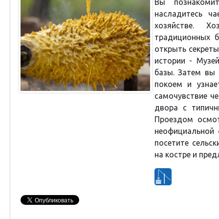
Вы познакоми
насладитесь ч
хозяйстве. Х
традиционных 
открыть секреты
истории - Музе
базы. Затем вы 
покоем и узнае
самочувствие че
двора с типичн
Проездом осмот
неофициальной 
посетите сельс
на костре и пре