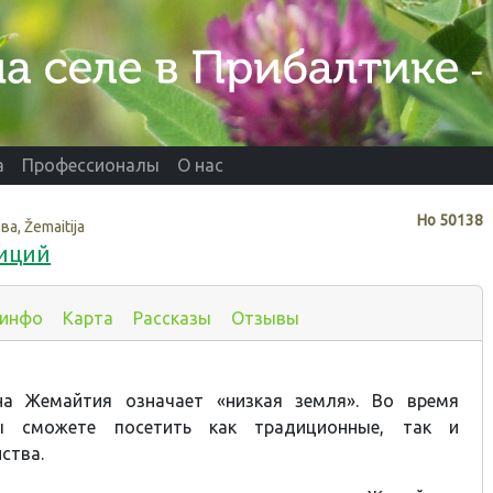
а
Профессионалы
О нас
Нo
50138
ва, Žemaitija
диций
 инфо
Карта
Рассказы
Отзывы
на Жемайтия означает «низкая земля». Во время
ы сможете посетить как традиционные, так и
ства.