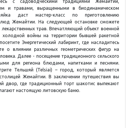
тесь с садоводческими традициями Жемайтии,
аем и травами, выращенными в биодинамическом
озяйка даст мастер-класс по приготовлению
блюд Жемайтии. На следующей остановке сможете
 лекарственных трав. Впечатляющий объект военной
й холодной войны на территории бывшей ракетной
посетите Энергетический лабиринт, где насладитесь
те о влиянии различных геометрических фигур на
ловека. Далее - посещение традиционного сельского
ыми для региона блюдами, напитками и песнями.
рите Тельшяй (Telsiai) – город, который является
столицей Жемайтии. В заключении путешествия вы
кий двор, где традиционный торт шакотис выпекают
длагают настоящую литовскую баню.