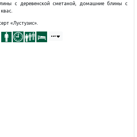
лины с деревенской сметаной, домашние блины с
 квас.
серт «Лустузис».