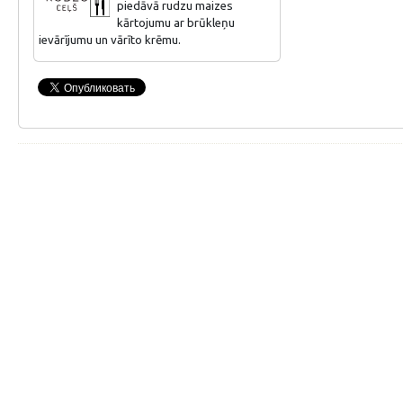
piedāvā rudzu maizes
kārtojumu ar brūkleņu
ievārījumu un vārīto krēmu.