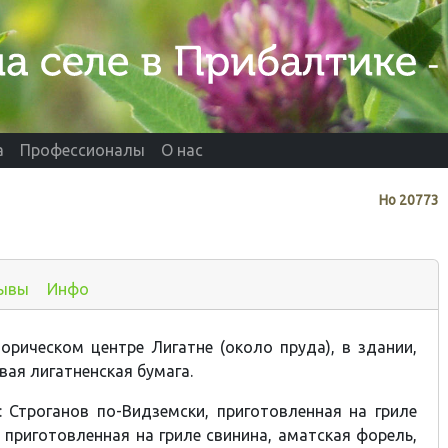
а
Профессионалы
О нас
Нo
20773
ывы
Инфо
орическом центре Лигатне (около пруда), в здании,
вая лигатненская бумага.
: Строганов по-Видземски, приготовленная на гриле
, приготовленная на гриле свинина, аматская форель,