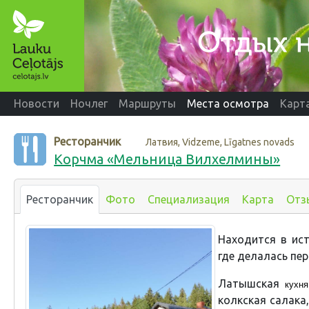
Новости
Ночлег
Маршруты
Места осмотра
Карт
Ресторанчик
Латвия, Vidzeme, Līgatnes novads
Корчма «Мельница Вилхелмины»
Ресторанчик
Фото
Специализация
Карта
Отз
Находится в ист
где делалась пер
Латышская
кухня
колкская салака