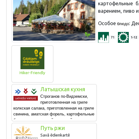
картофельные б
варением, пиво и
Особое
: Де
блюдо
71
1-12
Hiker-Friendly
Латышская кухня
Строганов по-Видземски,
приготовленная на гриле
колкская салака, приготовленная на гриле
свинина, аматская форель, картофельные
блины с деревенской сметаной, домашние
блины с варением, пиво и квас.
Путь ржи
Savā ēdienkartē