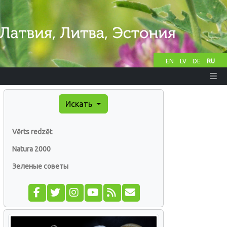
EN
LV
DE
RU
Искать
Vērts redzēt
Natura 2000
Зеленые советы