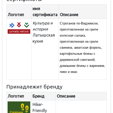
имя
Логотип
сертификата
Описание
Культура и
Строганов по-Видземски,
история
приготовленная на гриле
Латышская
колкская салака,
кухня
приготовленная на гриле
свинина, аматская форель,
картофельные блины с
деревенской сметаной,
домашние блины с варением,
пиво и квас.
Принадлежит бренду
Логотип
Бренд
Описание
Hiker-
Friendly