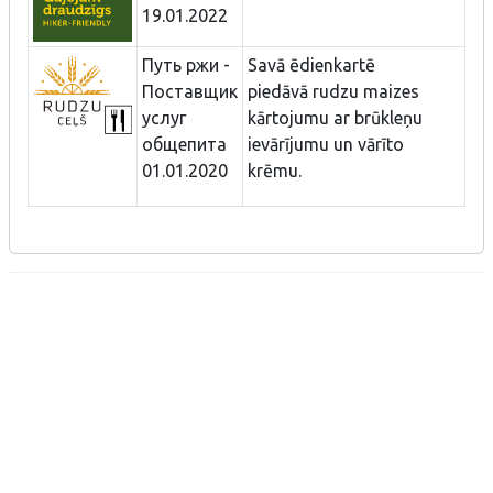
19.01.2022
Путь ржи -
Savā ēdienkartē
Поставщик
piedāvā rudzu maizes
услуг
kārtojumu ar brūkleņu
общепита
ievārījumu un vārīto
01.01.2020
krēmu.