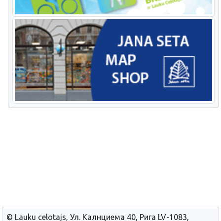
© Lauku сelotajs, Ул. Калнциема 40, Рига LV-1083,