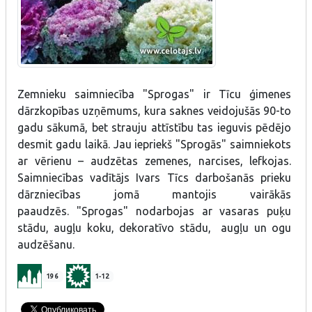
Zemnieku saimniecība "Sprogas" ir Tīcu ģimenes
dārzkopības uzņēmums, kura saknes veidojušās 90-to
gadu sākumā, bet strauju attīstību tas ieguvis pēdējo
desmit gadu laikā. Jau iepriekš "Sprogās" saimniekots
ar vērienu – audzētas zemenes, narcises, lefkojas.
Saimniecības vadītājs Ivars Tīcs darbošanās prieku
dārzniecības jomā mantojis vairākās
paaudzēs. "Sprogas" nodarbojas ar vasaras puķu
stādu, augļu koku, dekoratīvo stādu, augļu un ogu
audzēšanu.
196
1-12