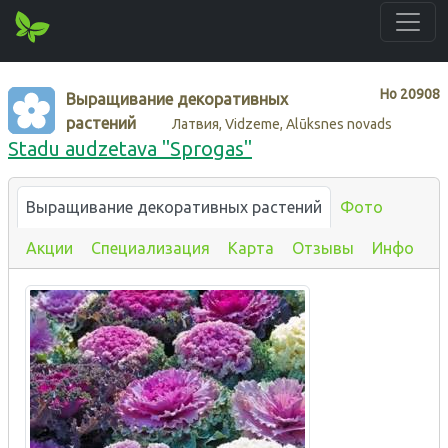
Нo
20908
Выращивание декоративных
растений
Латвия, Vidzeme, Alūksnes novads
Stadu audzetava "Sprogas"
Выращивание декоративных растений
Фото
Акции
Специализация
Карта
Отзывы
Инфо