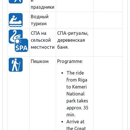
праздники
Водный
туризм
СПА на
СПА-ритуалы,
сельской
деревенская
местности
баня.
Пешком
Programme:
The ride
from Riga
to Kemeri
National
park takes
approx. 35
min.
Arrive at
the Great