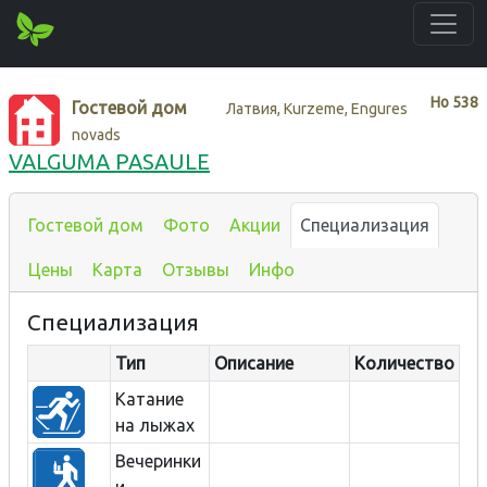
Нo
538
Гостевой дом
Латвия, Kurzeme, Engures
novads
VALGUMA PASAULE
Гостевой дом
Фото
Акции
Специализация
Цены
Карта
Отзывы
Инфо
Специализация
Тип
Описание
Количество
Ра
Катание
на лыжах
Вечеринки
и