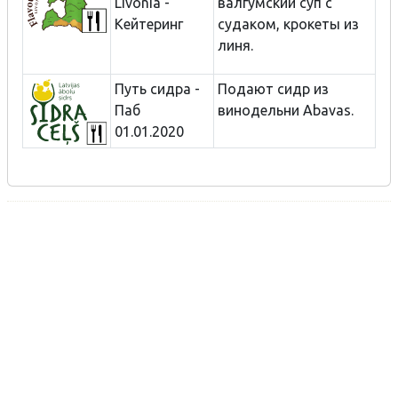
Livonia -
валгумский суп с
Кейтеринг
судаком, крокеты из
линя.
Путь сидра -
Подают сидр из
Паб
винодельни Abavas.
01.01.2020