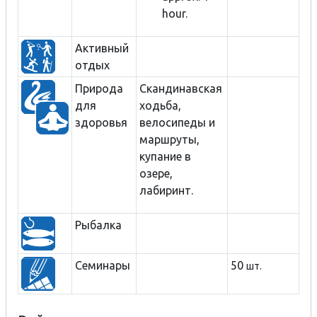
hour.
Активный
отдых
Природа
Cкандинавская
для
ходьба,
здоровья
велосипеды и
маршруты,
купание в
озере,
лабиринт.
Рыбалка
Семинары
50
шт.