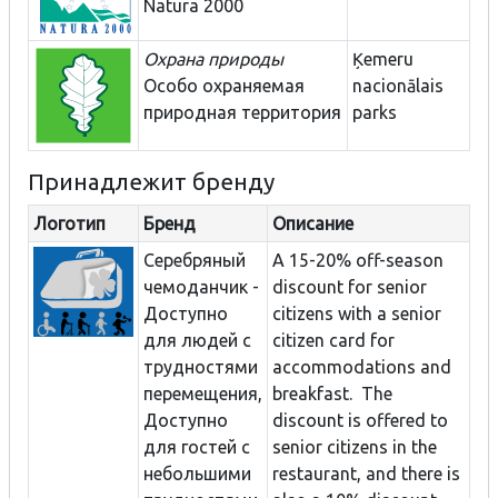
Natura 2000
Охрана природы
Ķemeru
Особо охраняемая
nacionālais
природная территория
parks
Принадлежит бренду
Логотип
Бренд
Описание
Серебряный
A 15-20% off-season
чемоданчик -
discount for senior
Доступно
citizens with a senior
для людей с
citizen card for
трудностями
accommodations and
перемещения,
breakfast. The
Доступно
discount is offered to
для гостей с
senior citizens in the
небольшими
restaurant, and there is