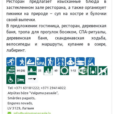
Ресторан предлагает изысканные блюда в
застекленном зале ресторана, а также организует
пикники на природе – суп на костре и булочки
своей выпечки.
В предложении: гостиница, ресторан, деревенская
баня, тропа для прогулок босиком, СПА-ритуалы,
деревенская баня, скандинавская ходьба,
велосипеды и маршруты, купание в озере,
лабиринт.
64 (26)
25
60
1-12
Tel: +371 63181222; +371 29414022
Atpūtas bāze "Valguma pasaule",
Smārdes pagasts,
Engures novads,
LV 3129, Латвия
info@valgumapasaule.lv