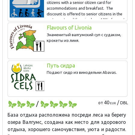
citizens with a senior citizen card for
accommodations and breakfast. The
discount is offered to senior citizens in the
restaurant, and there is also a 10% discount
for spa procedures in the Wellness Centre. During the season,
Flavours of Livonia
visitors can hike the Valguma Pasaule barefoot trail for free if the
Знаменитый валгумский суп с судаком,
holder of a Silver Suitcase discount card has spent the night at
крокеты из линя.
the Valguma Pasaule Hotel.
We offer several rooms that are particularly appropriate for
senior citizens.
Путь сидра
Подают сидр из винодельни Abavas.
/
40
/
от
DBL
EUR
База отдыха расположена посреди леса на берегу
озера Валгумс, создана как место для здорового
отдыха, хорошего самочувствия, уюта и радости.