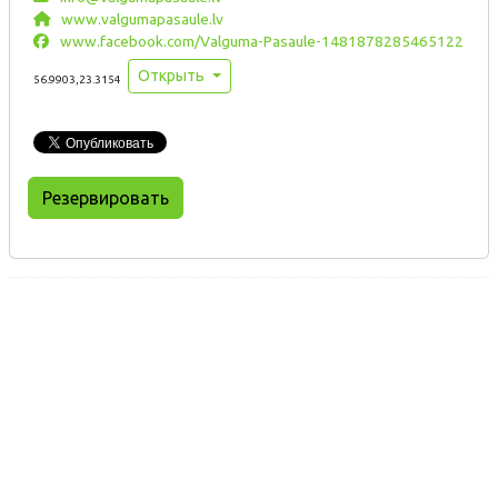
www.valgumapasaule.lv
www.facebook.com/Valguma-Pasaule-1481878285465122
Открыть
56.9903,23.3154
Резервировать