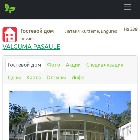
Нo
538
Гостевой дом
Латвия, Kurzeme, Engures
novads
VALGUMA PASAULE
Гостевой дом
Фото
Акции
Специализация
Цены
Карта
Отзывы
Инфо