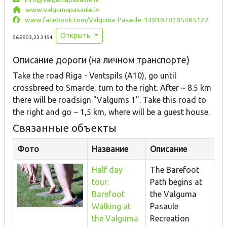
www.valgumapasaule.lv
www.facebook.com/Valguma-Pasaule-1481878285465122
Открыть
56.9903,23.3154
Описание дороги (на личном транспорте)
Take the road Riga - Ventspils (A10), go until
crossbreed to Smarde, turn to the right. After ~ 8.5 km
there will be roadsign "Valgums 1". Take this road to
the right and go ~ 1,5 km, where will be a guest house.
Связанные объекты
Фото
Название
Описание
Half day
The Barefoot
tour:
Path begins at
Barefoot
the Valguma
Walking at
Pasaule
the Valguma
Recreation