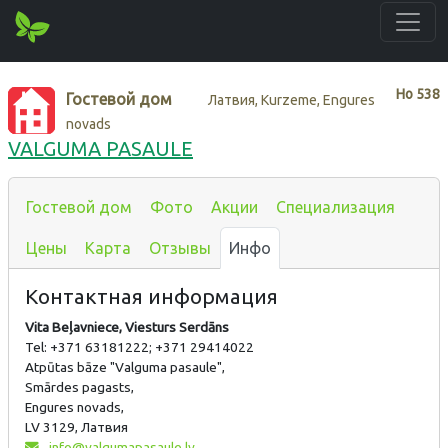
Нo
538
Гостевой дом
Латвия, Kurzeme, Engures
novads
VALGUMA PASAULE
Гостевой дом
Фото
Акции
Специализация
Цены
Карта
Отзывы
Инфо
Контактная информация
Vita Beļavniece, Viesturs Serdāns
Tel: +371 63181222; +371 29414022
Atpūtas bāze "Valguma pasaule",
Smārdes pagasts,
Engures novads,
LV 3129, Латвия
info@valgumapasaule.lv