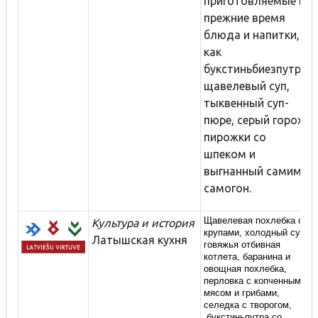
приготовляемые в
прежние время
блюда и напитки,
как
букстиньбиезпутра,
щавелевый суп,
тыквенный суп-
пюре, серый горох,
пирожки со
шпеком и
выгнанный самими
самогон.
Щавелевая похлебка с
Культура и история
крупами, холодный суп,
Латышская кухня
говяжья отбивная
котлета, баранина и
овощная похлебка,
перловка с копченным
мясом и грибами,
селедка с творогом,
букстиньпутра со