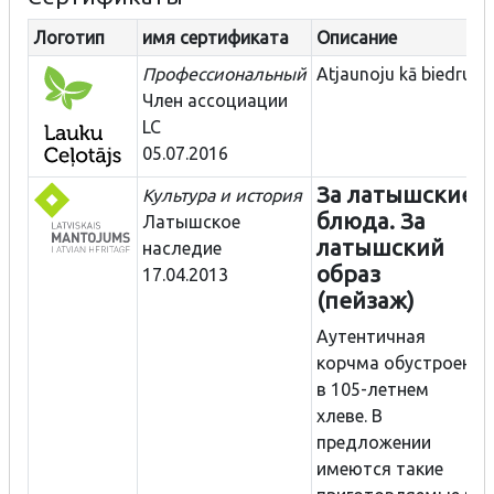
Логотип
имя сертификата
Описание
Профессиональный
Atjaunoju kā biedrus
Член ассоциации
LC
05.07.2016
За латышские
Культура и история
блюда. За
Латышское
латышский
наследие
образ
17.04.2013
(пейзаж)
Аутентичная
корчма обустроена
в 105-летнем
хлеве. В
предложении
имеются такие