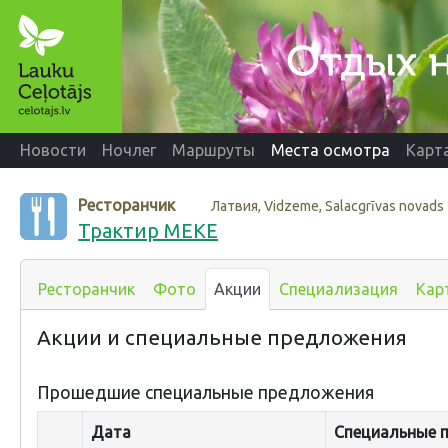
Новости
Ночлег
Маршруты
Места осмотра
Карт
Ресторанчик
Латвия, Vidzeme, Salacgrīvas novads
Трактир MEKE
Ресторанчик
Фото
Акции
Специализация
Кар
Акции и специальные предложения
Прошедшие специальные предложения
Дата
Специальные 