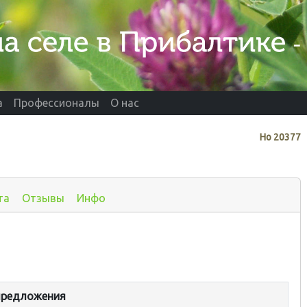
а
Профессионалы
О нас
Нo
20377
та
Отзывы
Инфо
предложения