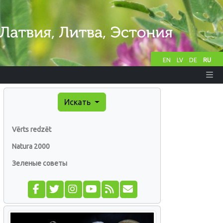
EN
LV
DE
RU
Искать
Vērts redzēt
Natura 2000
Зеленые советы