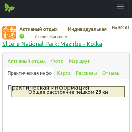
Нo
50161
Активный отдых
Индивидуальная
Латвия, Kurzeme
Slitere National Park: Mazirbe - Kolka
Активный отдых
Фото
Маршрут
Практическая инфо
Карта
Рассказы
Отзывы
Практическая информация
Общее расстояние
пешком
23
км
Тип
Описание
Пешком
У моря