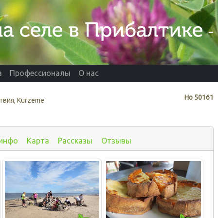
а
Профессионалы
О нас
Нo
50161
твия, Kurzeme
 инфо
Карта
Рассказы
Отзывы