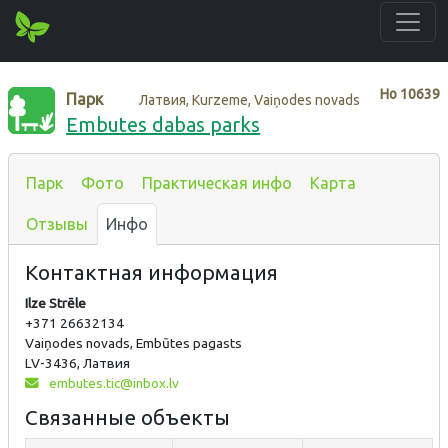
Нo
10639
Парк
Латвия, Kurzeme, Vaiņodes novads
Embutes dabas parks
Парк
Фото
Практическая инфо
Карта
Отзывы
Инфо
Контактная информация
Ilze Strēle
+371 26632134
Vaiņodes novads, Embūtes pagasts
LV-3436, Латвия
embutes.tic@inbox.lv
Связанные объекты