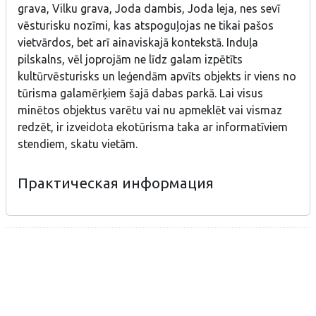
grava, Vilku grava, Joda dambis, Joda leja, nes sevī
vēsturisku nozīmi, kas atspoguļojas ne tikai pašos
vietvārdos, bet arī ainaviskajā kontekstā. Induļa
pilskalns, vēl joprojām ne līdz galam izpētīts
kultūrvēsturisks un leģendām apvīts objekts ir viens no
tūrisma galamērķiem šajā dabas parkā. Lai visus
minētos objektus varētu vai nu apmeklēt vai vismaz
redzēt, ir izveidota ekotūrisma taka ar informatīviem
stendiem, skatu vietām.
Практическая информация