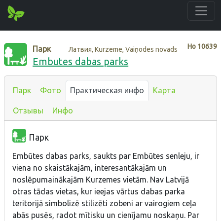
Нo
10639
Парк
Латвия, Kurzeme, Vaiņodes novads
Embutes dabas parks
Парк
Фото
Практическая инфо
Карта
Отзывы
Инфо
Парк
Embūtes dabas parks, saukts par Embūtes senleju, ir
viena no skaistākajām, interesantākajām un
noslēpumainākajām Kurzemes vietām. Nav Latvijā
otras tādas vietas, kur ieejas vārtus dabas parka
teritorijā simbolizē stilizēti zobeni ar vairogiem ceļa
abās pusēs, radot mītisku un cienījamu noskaņu. Par