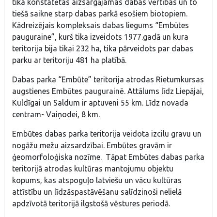
tika konstatētas aizsargājamas dabas vērtības un to
tiešā saikne starp dabas parkā esošiem biotopiem.
Kādreizējais kompleksais dabas liegums “Embūtes
pauguraine”, kurš tika izveidots 1977.gadā un kura
teritorija bija tikai 232 ha, tika pārveidots par dabas
parku ar teritoriju 481 ha platībā.
Dabas parka “Embūte” teritorija atrodas Rietumkursas
augstienes Embūtes paugurainē. Attālums līdz Liepājai,
Kuldīgai un Saldum ir aptuveni 55 km. Līdz novada
centram- Vaiņodei, 8 km.
Embūtes dabas parka teritorija veidota izcilu gravu un
nogāžu mežu aizsardzībai. Embūtes gravām ir
ģeomorfoloģiska nozīme. Tāpat Embūtes dabas parka
teritorijā atrodas kultūras mantojumu objektu
kopums, kas atspoguļo latviešu un vācu kultūras
attīstību un līdzāspastāvēšanu salīdzinoši nelielā
apdzīvotā teritorijā ilgstošā vēstures periodā.