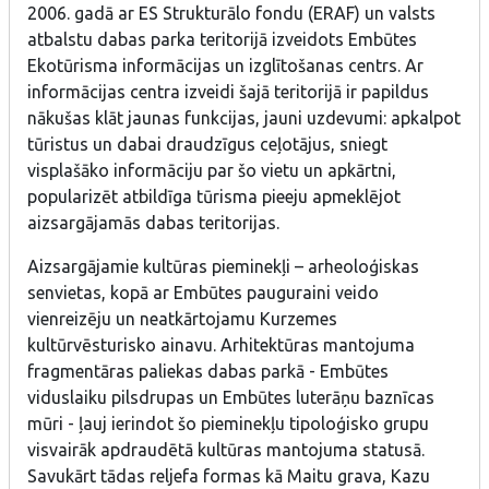
2006. gadā ar ES Strukturālo fondu (ERAF) un valsts
atbalstu dabas parka teritorijā izveidots Embūtes
Ekotūrisma informācijas un izglītošanas centrs. Ar
informācijas centra izveidi šajā teritorijā ir papildus
nākušas klāt jaunas funkcijas, jauni uzdevumi: apkalpot
tūristus un dabai draudzīgus ceļotājus, sniegt
visplašāko informāciju par šo vietu un apkārtni,
popularizēt atbildīga tūrisma pieeju apmeklējot
aizsargājamās dabas teritorijas.
Aizsargājamie kultūras pieminekļi – arheoloģiskas
senvietas, kopā ar Embūtes pauguraini veido
vienreizēju un neatkārtojamu Kurzemes
kultūrvēsturisko ainavu. Arhitektūras mantojuma
fragmentāras paliekas dabas parkā - Embūtes
viduslaiku pilsdrupas un Embūtes luterāņu baznīcas
mūri - ļauj ierindot šo pieminekļu tipoloģisko grupu
visvairāk apdraudētā kultūras mantojuma statusā.
Savukārt tādas reljefa formas kā Maitu grava, Kazu