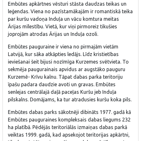
Embūtes apkārtnes vēsturi stāsta daudzas teikas un
leģendas. Viena no pazīstamākajām ir romantiskā teika
par kuršu vadoņa Induļa un vācu komtura meitas
Ārijas mīlestību. Vietā, kur viņi pirmoreiz tikušies
joprojām atrodas Ārijas un Induļa ozoli.
Embūtes pauguraine ir viena no pirmajām vietām
Latvijā, kur sāka atkāpties ledājs. Līdz kristietības
ieviešanai šeit bijusi nozīmīga Kurzemes svētvieta. To
sekmēja paugurainais apvidus ar augstāko pauguru
Kurzemē- Krīvu kalnu. Tāpat dabas parka teritoriju
īpašu padara daudzie avoti un gravas. Embūtes
senlejas centrālajā daļā paceļas Kuršu jeb Induļa
pilskalns. Domājams, ka tur atradusies kuršu koka pils.
Embūtes dabas parks sākotnēji dibināts 1977. gadā kā
Embūtes pauguraines kompleksais dabas liegums 232
ha platībā. Pēdējās teritoriālās izmaiņas dabas parkā
veiktas 1999. gadā, kad apsekojot teritorijas apkārtni,