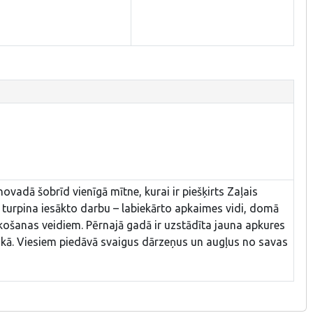
novadā šobrīd vienīgā mītne, kurai ir piešķirts Zaļais
ki turpina iesākto darbu – labiekārto apkaimes vidi, domā
ošanas veidiem. Pērnajā gadā ir uzstādīta jauna apkures
kā. Viesiem piedāvā svaigus dārzeņus un augļus no savas