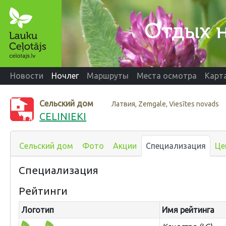
Новости
Ночлег
Маршруты
Места осмотра
Карт
Сельский дом
Латвия, Zemgale, Viesītes novads
CELINIEKI
Сельский дом
Фото
Акции
Специализация
Це
Специализация
Рейтинги
Логотип
Имя рейтинга