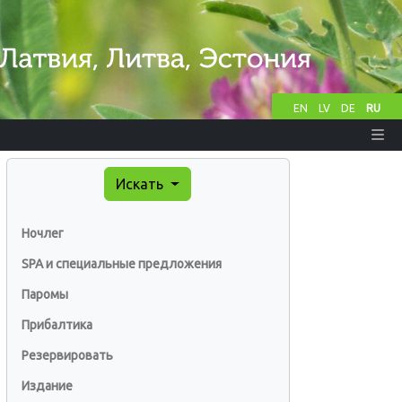
EN
LV
DE
RU
Искать
Ночлег
SPA и специальные предложения
Паромы
Прибалтика
Резервировать
Издание