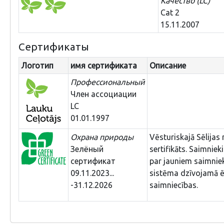
Качество (LC)
Cat 2
15.11.2007
Сертификаты
Логотип
имя сертификата
Описание
Профессиональный
Член ассоциации
LC
01.01.1997
Охрана природы
Vēsturiskajā Sēlijas 
Зелёный
sertifikāts. Saimnie
сертификат
par jauniem saimniek
09.11.2023...
sistēma dzīvojamā ē
-31.12.2026
saimniecības.