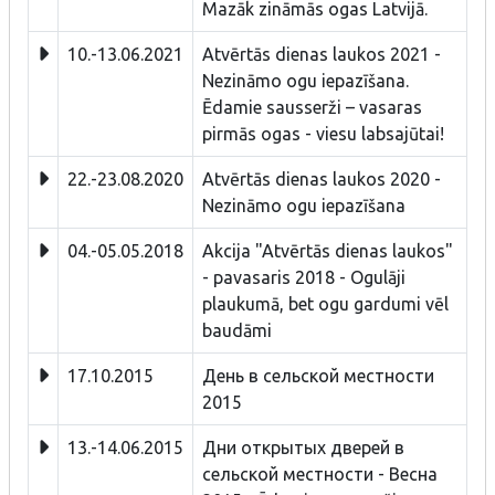
Mazāk zināmās ogas Latvijā.
10.-13.06.2021
Atvērtās dienas laukos 2021 -
Nezināmo ogu iepazīšana.
Ēdamie sausserži – vasaras
pirmās ogas - viesu labsajūtai!
22.-23.08.2020
Atvērtās dienas laukos 2020 -
Nezināmo ogu iepazīšana
04.-05.05.2018
Akcija "Atvērtās dienas laukos"
- pavasaris 2018 - Ogulāji
plaukumā, bet ogu gardumi vēl
baudāmi
17.10.2015
День в сельской местности
2015
13.-14.06.2015
Дни открытых дверей в
сельской местности - Bесна