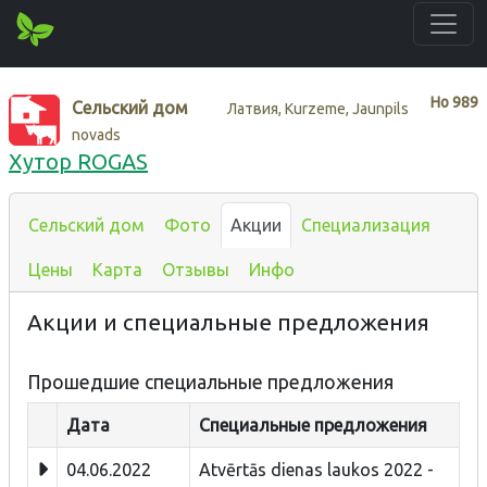
Нo
989
Сельский дом
Латвия, Kurzeme, Jaunpils
novads
Хутор ROGAS
Сельский дом
Фото
Акции
Специализация
Цены
Карта
Отзывы
Инфо
Акции и специальные предложения
Прошедшие специальные предложения
Дата
Специальные предложения
04.06.2022
Atvērtās dienas laukos 2022 -