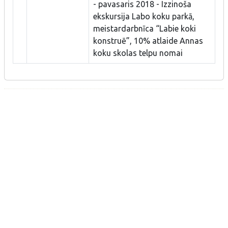
- pavasaris 2018 - Izzinoša
ekskursija Labo koku parkā,
meistardarbnīca “Labie koki
konstruē”, 10% atlaide Annas
koku skolas telpu nomai