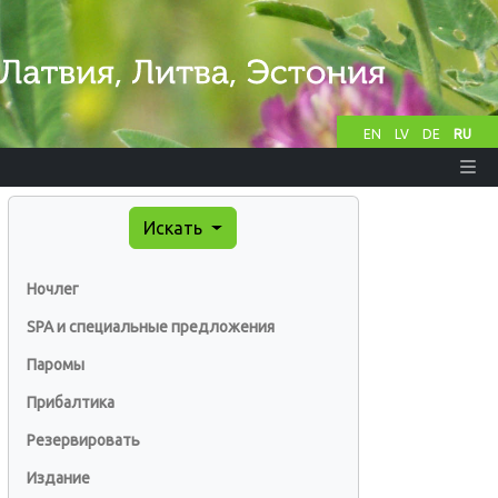
EN
LV
DE
RU
Искать
Ночлег
SPA и специальные предложения
Паромы
Прибалтика
Резервировать
Издание