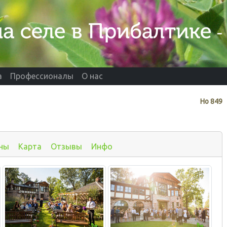
а
Профессионалы
О нас
Нo
849
ны
Карта
Отзывы
Инфо