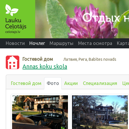
Новости
Ночлег
Маршруты
Места осмотра
Карт
Гостевой дом
Латвия, Рига, Babītes novads
Annas koku skola
Гостевой дом
Фото
Акции
Специализация
Це