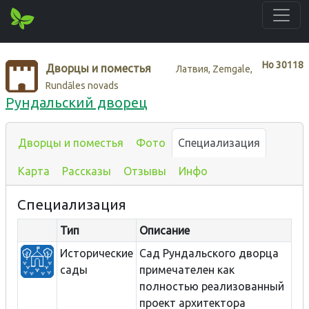
Нo
30118
Дворцы и поместья
Латвия, Zemgale,
Rundāles novads
Рундальский дворец
Дворцы и поместья
Фото
Специализация
Карта
Рассказы
Отзывы
Инфо
Специализация
Тип
Описание
Исторические
Сад Рундальского дворца
сады
примечателен как
полностью реализованный
проект архитектора