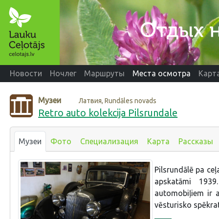
Новости
Ночлег
Маршруты
Места осмотра
Карт
Музеи
Латвия, Rundāles novads
Retro auto kolekcija Pilsrundale
Музеи
Фото
Специализация
Карта
Рассказы
Pilsrundālē pa ceļ
apskatāmi 1939
automobiļiem ir a
vēsturisko spēkrat