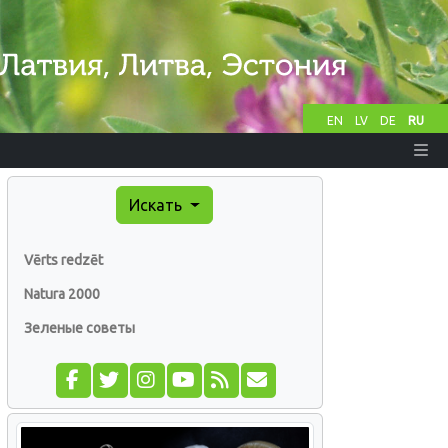
EN
LV
DE
RU
Искать
Vērts redzēt
Natura 2000
Зеленые советы