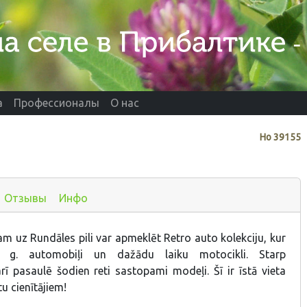
а
Профессионалы
О нас
Нo
39155
Отзывы
Инфо
am uz Rundāles pili var apmeklēt Retro auto kolekciju, kur
. g. automobiļi un dažādu laiku motocikli. Starp
rī pasaulē šodien reti sastopami modeļi. Šī ir īstā vieta
u cienītājiem!