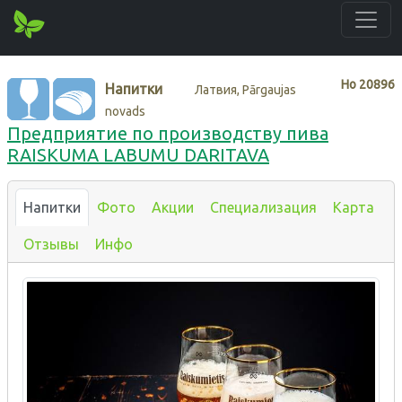
Нo
20896
Напитки
Латвия, Pārgaujas
novads
Предприятие по производству пива
RAISKUMA LABUMU DARITAVA
Напитки
Фото
Акции
Специализация
Карта
Отзывы
Инфо