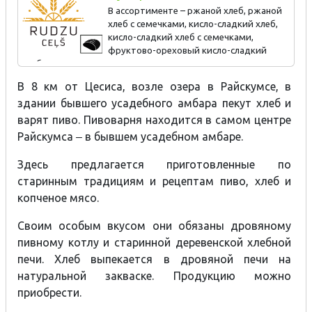
старинной деревенской хлебной печи. Дегустация.
В ассортименте – ржаной хлеб, ржаной
хлеб с семечками, кисло-сладкий хлеб,
Вишневый пивной коктейль Raiskumietis.
кисло-сладкий хлеб с семечками,
фруктово-ореховый кисло-сладкий
хлеб, печенье из овсяных хлопьев, сырное печенье.
В 8 км от Цесиса, возле озера в Райскумсе, в
Экскурсия-дегустация для индивидуальных посещений и
групп, 1–1,5 ч.
здании бывшего усадебного амбара пекут хлеб и
варят пиво. Пивоварня находится в самом центре
Райскумса ‒ в бывшем усадебном амбаре.
Здесь предлагается приготовленные по
старинным традициям и рецептам пиво, хлеб и
копченое мясо.
Своим особым вкусом они обязаны дровяному
пивному котлу и старинной деревенской хлебной
печи. Хлеб выпекается в дровяной печи на
натуральной закваске. Продукцию можно
приобрести.