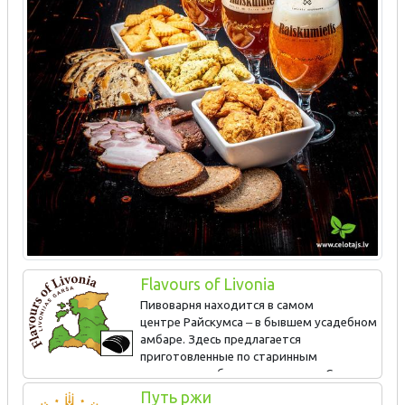
Flavours of Livonia
Пивоварня находится в самом
центре Райскумса ‒ в бывшем усадебном
амбаре. Здесь предлагается
приготовленные по старинным
традициям и рецептам пиво, хлеб и копченое мясо. Своим
особым вкусом они обязаны дровяному пивному котлу и
Путь ржи