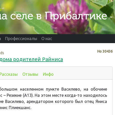
а
Профессионалы
О нас
Нo
30436
ads
дома родителей Райниса
Рассказы
Отзывы
Инфо
большом населенном пункте Василево, на обочине
 – Резекне (A13). На этом месте когда-то находилось
ие Василево, арендатором которого был отец Яниса
янис Плиекшанс.