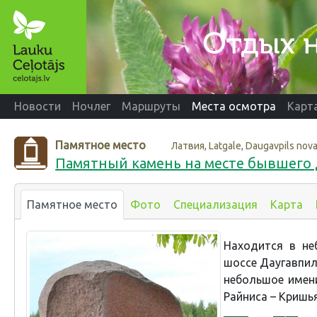
Новости
Ночлег
Маршруты
Места осмотра
Карт
Памятное место
Латвия, Latgale, Daugavpils nov
Памятный камень на месте бывшего 
Памятное место
Фото
Специализация
Карта
Находится в не
шоссе Даугавпилс
небольшое имен
Райниса – Кришь