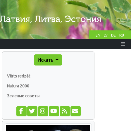
EN
LV
DE
RU
Искать
Vērts redzēt
Natura 2000
Зеленые советы