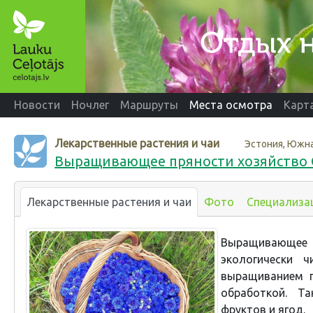
Новости
Ночлег
Маршруты
Места осмотра
Карт
Лекарственные растения и чаи
Эстония, Южна
Выращивающее пряности хозяйство
Лекарственные растения и чаи
Фото
Специализа
Выращивающее
экологически 
выращиванием п
обработкой. Т
фруктов и ягод.