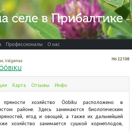
а
Профессионалы
О нас
Нo
22108
я, Valgamaa
 ÖÖBIKU
ция
Карта
Отзывы
Инфо
 пряности хозяйство Ööbiku расположено в
чистом районе. Здесь занимаются биологическим
ряностей, ягод и овощей, а также их дальнейшей
акже хозяйство занимается сушкой корнеплодов,