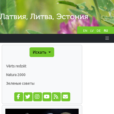
EN
LV
DE
RU
Искать
Vērts redzēt
Natura 2000
Зеленые советы