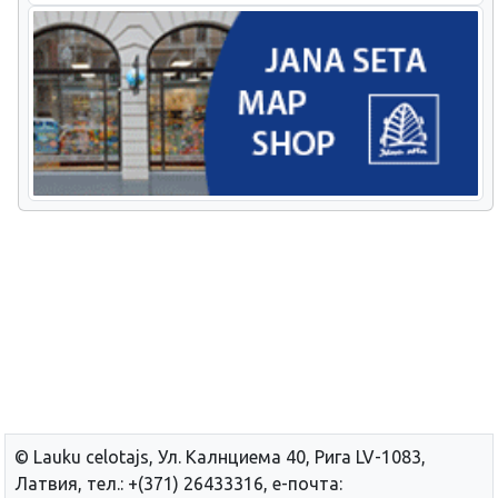
© Lauku сelotajs, Ул. Калнциема 40, Рига LV-1083,
Латвия, тел.: +(371) 26433316, е-почта: