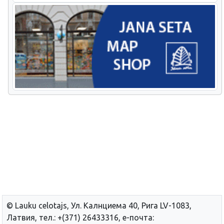
© Lauku сelotajs, Ул. Калнциема 40, Рига LV-1083,
Латвия, тел.: +(371) 26433316, е-почта: