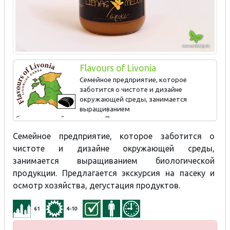
Flavours of Livonia
Семейное предприятие, которое
заботится о чистоте и дизайне
окружающей среды, занимается
выращиванием
биологической продукции. Предлагается экскурсия
на пасеку и осмотр хозяйства, дегустация продуктов.
Семейное предприятие, которое заботится о
Мед с пряностями ‒ базиликом, имбирем, тмином; медовый
чистоте и дизайне окружающей среды,
чай ‒ мед с календулой, тысячелистником, мятой и
занимается выращиванием биологической
таволгой.
продукции. Предлагается экскурсия на пасеку и
осмотр хозяйства, дегустация продуктов.
61
4-10